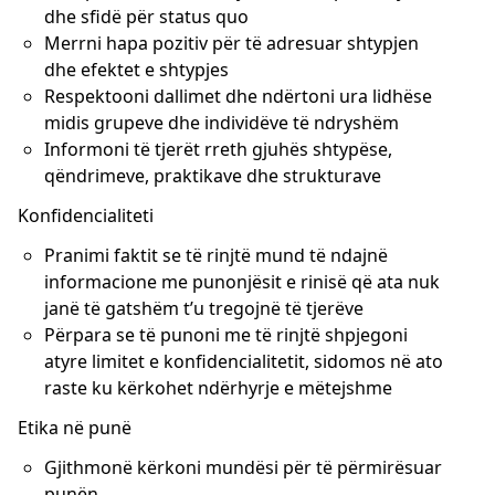
dhe sfidë për status quo
Merrni hapa pozitiv për të adresuar shtypjen
dhe efektet e shtypjes
Respektooni dallimet dhe ndërtoni ura lidhëse
midis grupeve dhe individëve të ndryshëm
Informoni të tjerët rreth gjuhës shtypëse,
qëndrimeve, praktikave dhe strukturave
Konfidencialiteti
Pranimi faktit se të rinjtë mund të ndajnë
informacione me punonjësit e rinisë që ata nuk
janë të gatshëm t’u tregojnë të tjerëve
Përpara se të punoni me të rinjtë shpjegoni
atyre limitet e konfidencialitetit, sidomos në ato
raste ku kërkohet ndërhyrje e mëtejshme
Etika në punë
Gjithmonë kërkoni mundësi për të përmirësuar
punën