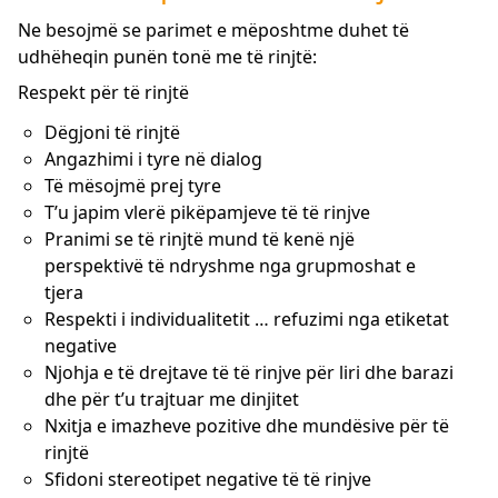
Ne besojmë se parimet e mëposhtme duhet të
udhëheqin punën tonë me të rinjtë:
Respekt për të rinjtë
Dëgjoni të rinjtë
Angazhimi i tyre në dialog
Të mësojmë prej tyre
T’u japim vlerë pikëpamjeve të të rinjve
Pranimi se të rinjtë mund të kenë një
perspektivë të ndryshme nga grupmoshat e
tjera
Respekti i individualitetit … refuzimi nga etiketat
negative
Njohja e të drejtave të të rinjve për liri dhe barazi
dhe për t’u trajtuar me dinjitet
Nxitja e imazheve pozitive dhe mundësive për të
rinjtë
Sfidoni stereotipet negative të të rinjve