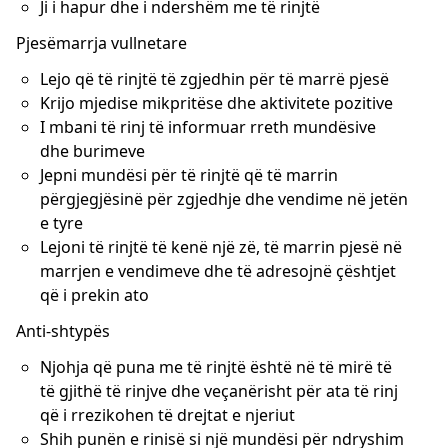
Ji i hapur dhe i ndershëm me të rinjtë
Pjesëmarrja vullnetare
Lejo që të rinjtë të zgjedhin për të marrë pjesë
Krijo mjedise mikpritëse dhe aktivitete pozitive
I mbani të rinj të informuar rreth mundësive
dhe burimeve
Jepni mundësi për të rinjtë që të marrin
përgjegjësinë për zgjedhje dhe vendime në jetën
e tyre
Lejoni të rinjtë të kenë një zë, të marrin pjesë në
marrjen e vendimeve dhe të adresojnë çështjet
që i prekin ato
Anti-shtypës
Njohja që puna me të rinjtë është në të mirë të
të gjithë të rinjve dhe veçanërisht për ata të rinj
që i rrezikohen të drejtat e njeriut
Shih punën e rinisë si një mundësi për ndryshim