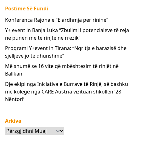
Postime Së Fundi
Konferenca Rajonale “E ardhmja për rininë”
Y+ event in Banja Luka “Zbulimi i potencialeve të reja
në punën me të rinjtë në rrezik”
Programi Y+event in Tirana: “Ngritja e barazisë dhe
sjelljeve jo të dhunshme”
Më shumë se 16 vite që mbështesim të rinjët në
Ballkan
Dje ekipi nga Iniciativa e Burrave të Rinjë, së bashku
me kolege nga CARE Austria vizituan shkollën ‘28
Nëntori’
Arkiva
Arkiva