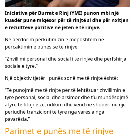
Iniciativa për Burrat e Rinj (YMI) punon mbi një
kuadër pune miqësor për të rinjtë si dhe për nxitjen
e rezultteve pozitive në jetën e të rinjve.
Ne përdorim përkufimizin e mëposhtëm në
përcaktimin e punës së të rinjve:
“Zhvillimi personal dhe social i të rinjve dhe përfshirja
sociale e tyre.”
Një objektiv tjetër i punës sonë me të rinjtë është:
“Të punojmë me të rinjtë për të lehtësuar zhvillimin e
tyre personal, social dhe arsimor dhe t’u mundësojmë
atyre të fitojnë zë, ndikim dhe vend në shoqëri në një
periudhë tranzicioni të tyre nga varësia nga
pavarësia.”
Parimet e punës me të rinjve