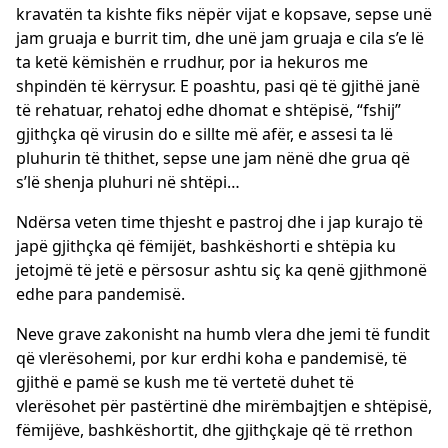
kravatën ta kishte fiks nëpër vijat e kopsave, sepse unë
jam gruaja e burrit tim, dhe unë jam gruaja e cila s’e lë
ta ketë këmishën e rrudhur, por ia hekuros me
shpindën të kërrysur. E poashtu, pasi që të gjithë janë
të rehatuar, rehatoj edhe dhomat e shtëpisë, “fshij”
gjithçka që virusin do e sillte më afër, e assesi ta lë
pluhurin të thithet, sepse une jam nënë dhe grua që
s’lë shenja pluhuri në shtëpi…
Ndërsa veten time thjesht e pastroj dhe i jap kurajo të
japë gjithçka që fëmijët, bashkëshorti e shtëpia ku
jetojmë të jetë e përsosur ashtu siç ka qenë gjithmonë
edhe para pandemisë.
Neve grave zakonisht na humb vlera dhe jemi të fundit
që vlerësohemi, por kur erdhi koha e pandemisë, të
gjithë e pamë se kush me të vertetë duhet të
vlerësohet për pastërtinë dhe mirëmbajtjen e shtëpisë,
fëmijëve, bashkëshortit, dhe gjithçkaje që të rrethon