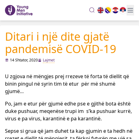
search
Ditari i një dite gjatë
pandemisë COVID-19
14 Shtator, 2020
Lajmet
U zgjova në mëngjes prej rrezeve të forta të diellit që
binin pingul në syrin tim të etur për më shumë
gjumë…
Po, jam e etur për gjumë edhe pse e gjithë bota është
duke pushuar, meqenëse trupi im s’ka pushuar kurrë,
virus e pa virus, karantinë e pa karantinë.
Sepse si grua që jam duhet ta kap gjumin e ta hedh në
rrezet e diellit të mëngjesit, ta fërkoj fytyrën me ujë sa