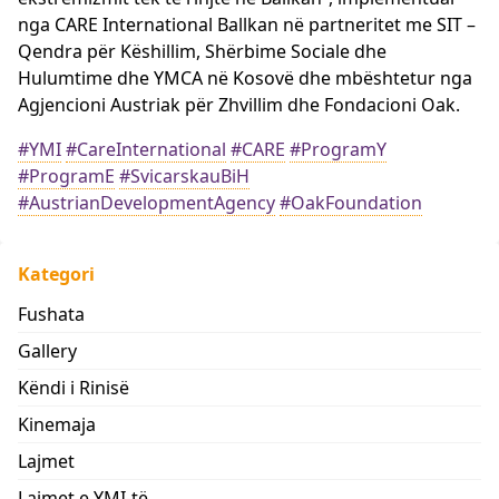
nga CARE International Ballkan në partneritet me SIT –
Qendra për Këshillim, Shërbime Sociale dhe
Hulumtime dhe YMCA në Kosovë dhe mbështetur nga
Agjencioni Austriak për Zhvillim dhe Fondacioni Oak.
#YMI
#CareInternational
#CARE
#ProgramY
#ProgramE
#SvicarskauBiH
#AustrianDevelopmentAgency
#OakFoundation
Kategori
Fushata
Gallery
Këndi i Rinisë
Kinemaja
Lajmet
Lajmet e YMI-të