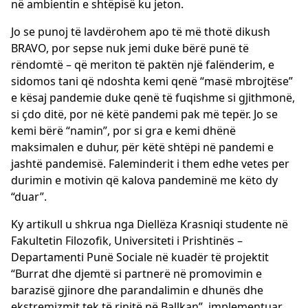
në ambientin e shtëpisë ku jeton.
Jo se punoj të lavdërohem apo të më thotë dikush
BRAVO, por sepse nuk jemi duke bërë punë të
rëndomtë – që meriton të paktën një falënderim, e
sidomos tani që ndoshta kemi qenë “masë mbrojtëse”
e kësaj pandemie duke qenë të fuqishme si gjithmonë,
si çdo ditë, por në këtë pandemi pak më tepër. Jo se
kemi bërë “namin”, por si gra e kemi dhënë
maksimalen e duhur, për këtë shtëpi në pandemi e
jashtë pandemisë. Faleminderit i them edhe vetes per
durimin e motivin që kalova pandeminë me këto dy
“duar”.
Ky artikull u shkrua nga Diellëza Krasniqi studente në
Fakultetin Filozofik, Universiteti i Prishtinës –
Departamenti Punë Sociale në kuadër të projektit
“Burrat dhe djemtë si partnerë në promovimin e
barazisë gjinore dhe parandalimin e dhunës dhe
ekstremizmit tek të rinjtë në Ballkan”, implementuar