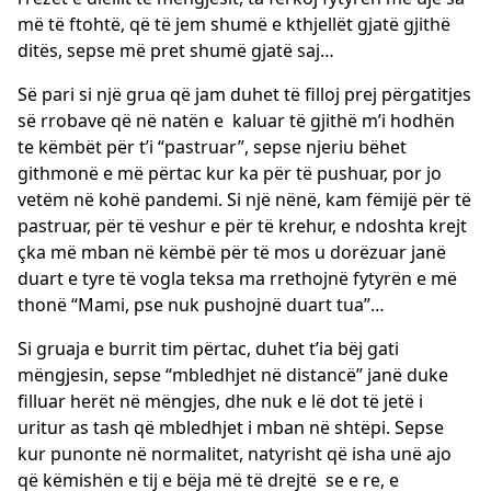
më të ftohtë, që të jem shumë e kthjellët gjatë gjithë
ditës, sepse më pret shumë gjatë saj…
Së pari si një grua që jam duhet të filloj prej përgatitjes
së rrobave që në natën e kaluar të gjithë m’i hodhën
te këmbët për t’i “pastruar”, sepse njeriu bëhet
githmonë e më përtac kur ka për të pushuar, por jo
vetëm në kohë pandemi. Si një nënë, kam fëmijë për të
pastruar, për të veshur e për të krehur, e ndoshta krejt
çka më mban në këmbë për të mos u dorëzuar janë
duart e tyre të vogla teksa ma rrethojnë fytyrën e më
thonë “Mami, pse nuk pushojnë duart tua”…
Si gruaja e burrit tim përtac, duhet t’ia bëj gati
mëngjesin, sepse “mbledhjet në distancë” janë duke
filluar herët në mëngjes, dhe nuk e lë dot të jetë i
uritur as tash që mbledhjet i mban në shtëpi. Sepse
kur punonte në normalitet, natyrisht që isha unë ajo
që këmishën e tij e bëja më të drejtë se e re, e