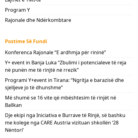
Program Y
Rajonale dhe Ndërkombtare
Postime Së Fundi
Konferenca Rajonale “E ardhmja për rininë”
Y+ event in Banja Luka “Zbulimi i potencialeve të reja
në punën me të rinjtë në rrezik”
Programi Y+event in Tirana: “Ngritja e barazisë dhe
sjelljeve jo të dhunshme”
Më shumë se 16 vite që mbështesim të rinjët në
Ballkan
Dje ekipi nga Iniciativa e Burrave të Rinjë, së bashku
me kolege nga CARE Austria vizituan shkollën ‘28
Nëntori’