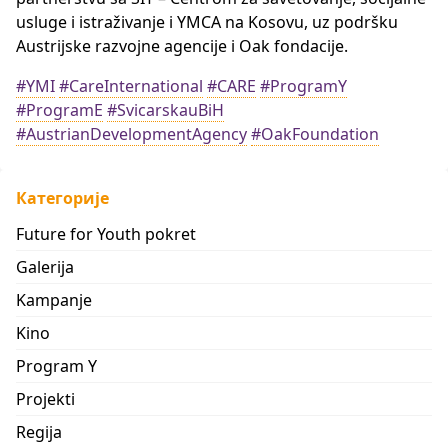
usluge i istraživanje i YMCA na Kosovu, uz podršku
Austrijske razvojne agencije i Oak fondacije.
#YMI
#CareInternational
#CARE
#ProgramY
#ProgramE
#SvicarskauBiH
#AustrianDevelopmentAgency
#OakFoundation
Категорије
Future for Youth pokret
Galerija
Kampanje
Kino
Program Y
Projekti
Regija