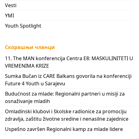
Vesti
YMI
Youth Spotlight
Скорашњи чланци
11. The MAN konferencija Centra E8: MASKULINITETI U
VREMENIMA KRIZE
Sumka Bučan iz CARE Balkans govorila na konferenciji
Future 4 Youth u Sarajevu
Budućnost za mlade: Regionalni partneri u misiji za
osnaživanje mladih
Omladinski klubovi i školske radionice za promociju
zdravlja, zaštitu životne sredine i nenasilne zajednice
Uspešno završen Regionalni kamp za mlade lidere