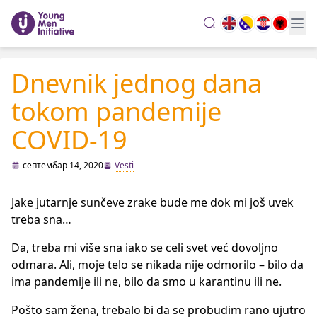
search
Dnevnik jednog dana
tokom pandemije
COVID-19
септембар 14, 2020
Vesti
Jake jutarnje sunčeve zrake bude me dok mi još uvek
treba sna…
Da, treba mi više sna iako se celi svet već dovoljno
odmara. Ali, moje telo se nikada nije odmorilo – bilo da
ima pandemije ili ne, bilo da smo u karantinu ili ne.
Pošto sam žena, trebalo bi da se probudim rano ujutro