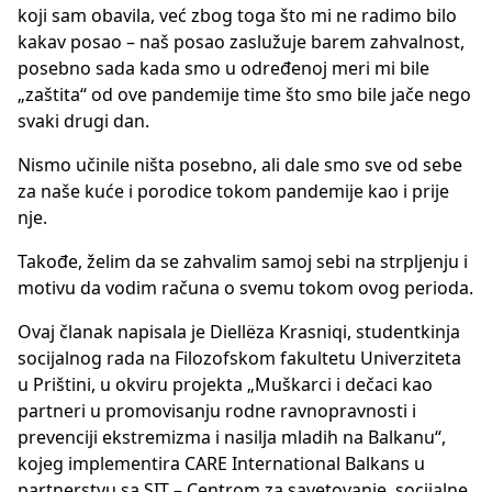
koji sam obavila, već zbog toga što mi ne radimo bilo
kakav posao – naš posao zaslužuje barem zahvalnost,
posebno sada kada smo u određenoj meri mi bile
„zaštita“ od ove pandemije time što smo bile jače nego
svaki drugi dan.
Nismo učinile ništa posebno, ali dale smo sve od sebe
za naše kuće i porodice tokom pandemije kao i prije
nje.
Takođe, želim da se zahvalim samoj sebi na strpljenju i
motivu da vodim računa o svemu tokom ovog perioda.
Ovaj članak napisala je Diellëza Krasniqi, studentkinja
socijalnog rada na Filozofskom fakultetu Univerziteta
u Prištini, u okviru projekta „Muškarci i dečaci kao
partneri u promovisanju rodne ravnopravnosti i
prevenciji ekstremizma i nasilja mladih na Balkanu“,
kojeg implementira CARE International Balkans u
partnerstvu sa SIT – Centrom za savetovanje, socijalne