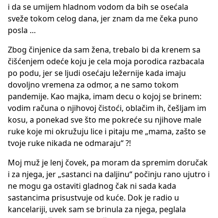
i da se umijem hladnom vodom da bih se osećala
sveže tokom celog dana, jer znam da me čeka puno
posla …
Zbog činjenice da sam žena, trebalo bi da krenem sa
čišćenjem odeće koju je cela moja porodica razbacala
po podu, jer se ljudi osećaju ležernije kada imaju
dovoljno vremena za odmor, a ne samo tokom
pandemije. Kao majka, imam decu o kojoj se brinem:
vodim računa o njihovoj čistoći, oblačim ih, češljam im
kosu, a ponekad sve što me pokreće su njihove male
ruke koje mi okružuju lice i pitaju me „mama, zašto se
tvoje ruke nikada ne odmaraju“ ?!
Moj muž je lenj čovek, pa moram da spremim doručak
i za njega, jer „sastanci na daljinu“ počinju rano ujutro i
ne mogu ga ostaviti gladnog čak ni sada kada
sastancima prisustvuje od kuće. Dok je radio u
kancelariji, uvek sam se brinula za njega, peglala