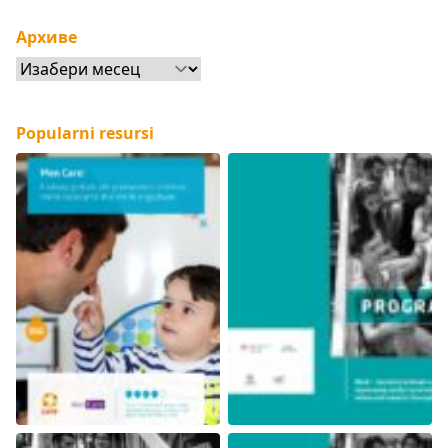
Архиве
Архиве
Popularni resursi