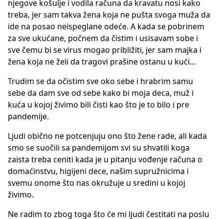
njegove košulje i vodila računa da kravatu nosi kako
treba, jer sam takva žena koja ne pušta svoga muža da
ide na posao neispeglane odeće. A kada se pobrinem
za sve ukućane, počnem da čistim i usisavam sobe i
sve čemu bi se virus mogao približiti, jer sam majka i
žena koja ne želi da tragovi prašine ostanu u kući…
Trudim se da očistim sve oko sebe i hrabrim samu
sebe da dam sve od sebe kako bi moja deca, muž i
kuća u kojoj živimo bili čisti kao što je to bilo i pre
pandemije.
Ljudi obično ne potcenjuju ono što žene rade, ali kada
smo se suočili sa pandemijom svi su shvatili koga
zaista treba ceniti kada je u pitanju vođenje računa o
domaćinstvu, higijeni dece, našim supružnicima i
svemu onome što nas okružuje u sredini u kojoj
živimo.
Ne radim to zbog toga što će mi ljudi čestitati na poslu