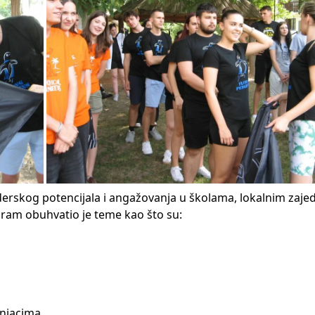
derskog potencijala i angažovanja u školama, lokalnim zaje
gram obuhvatio je teme kao što su:
šnjacima