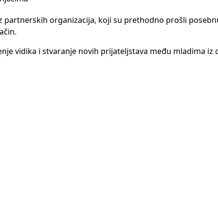
 iz partnerskih organizacija, koji su prethodno prošli poseb
ačin.
nje vidika i stvaranje novih prijateljstava među mladima iz 