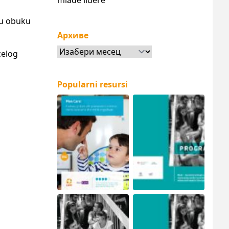
mlade lidere
nu obuku
Архиве
Архиве
celog
Popularni resursi