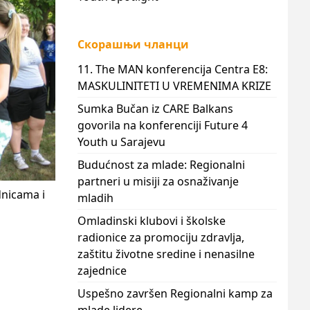
Скорашњи чланци
11. The MAN konferencija Centra E8:
MASKULINITETI U VREMENIMA KRIZE
Sumka Bučan iz CARE Balkans
govorila na konferenciji Future 4
Youth u Sarajevu
Budućnost za mlade: Regionalni
partneri u misiji za osnaživanje
dnicama i
mladih
Omladinski klubovi i školske
radionice za promociju zdravlja,
zaštitu životne sredine i nenasilne
zajednice
Uspešno završen Regionalni kamp za