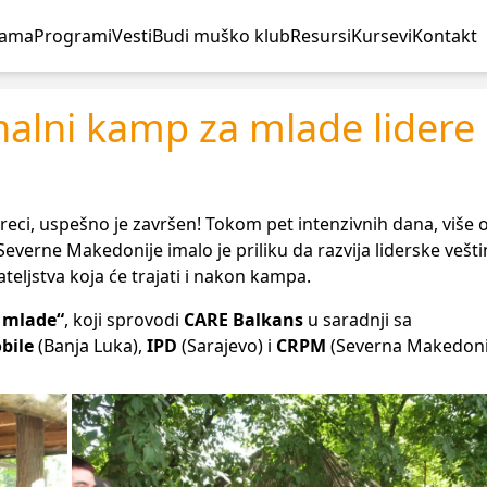
nama
Programi
Vesti
Budi muško klub
Resursi
Kursevi
Kontakt
alni kamp za mlade lidere
eci, uspešno je završen! Tokom pet intenzivnih dana, više 
 Severne Makedonije imalo je priliku da razvija liderske vešti
eljstva koja će trajati i nakon kampa.
 mlade“
, koji sprovodi
CARE Balkans
u saradnji sa
bile
(Banja Luka),
IPD
(Sarajevo) i
CRPM
(Severna Makedonij