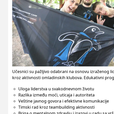
Učesnici su pažljivo odabrani na osnovu izraženog li
kroz aktivnosti omladinskih klubova. Edukativni pro
Uloga liderstva u svakodnevnom životu
Razlika između moći, uticaja i autoriteta
Veštine javnog govora i efektivne komunikacije
Timski rad kroz teambuilding aktivnosti
Briga o mentalnom zdravlju i izazovi u radu sa vr