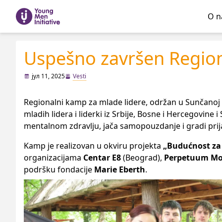
O 
Uspešno završen Region
јул 11, 2025
Vesti
Regionalni kamp za mlade lidere, održan u Sunčanoj r
mladih lidera i liderki iz Srbije, Bosne i Hercegovine i
mentalnom zdravlju, jača samopouzdanje i gradi prijat
Kamp je realizovan u okviru projekta
„Budućnost za
organizacijama
Centar E8
(Beograd),
Perpetuum Mo
podršku fondacije
Marie Eberth
.