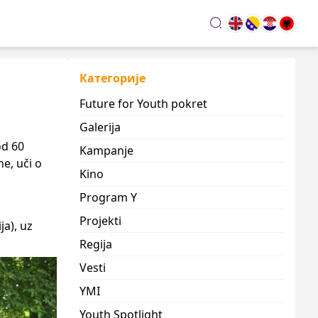
search
Категорије
Future for Youth pokret
Galerija
od 60
Kampanje
ne, uči o
Kino
Program Y
Projekti
a), uz
Regija
Vesti
YMI
Youth Spotlight