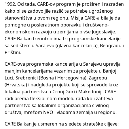
1992. Od tada, CARE-ov program je proširen i razrađen
kako bi se zadovoljile različite potrebe ugroženog
stanovništva u ovom regionu. Misija CARE-a bila je da
pomogne u posleratnom oporavku i društveno-
ekonomskom razvoju u zemljama bivše Jugoslavije.
CARE Balkan trenutno ima tri programske kancelarije
sa sedištem u Sarajevu (glavna kancelarija), Beogradu i
Prištini.
CARE-ova programska kancelarija u Sarajevu upravlja
manjim kancelarijama vezanim za projekte u Banjoj
Luci, Srebrenici (Bosna i Hercegovina), Zagrebu
(Hrvatska) i nadgleda projekte koji se sprovode kroz
lokalna partnerstva u Crnoj Gori i Makedoniji. CARE
radi prema fleksibilnom modelu rada koji zahteva
partnerstvo sa lokalnim organizacijama civilnog
društva, mrežom NVO i vladama zemalja u regionu.
CARE Balkan je usmeren na sledeće strateške ciljeve: