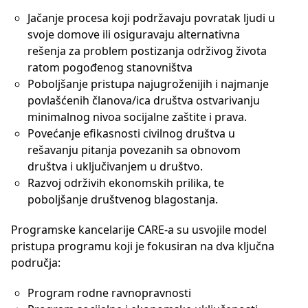
Jačanje procesa koji podržavaju povratak ljudi u
svoje domove ili osiguravaju alternativna
rešenja za problem postizanja održivog života
ratom pogođenog stanovništva
Poboljšanje pristupa najugroženijih i najmanje
povlašćenih članova/ica društva ostvarivanju
minimalnog nivoa socijalne zaštite i prava.
Povećanje efikasnosti civilnog društva u
rešavanju pitanja povezanih sa obnovom
društva i uključivanjem u društvo.
Razvoj održivih ekonomskih prilika, te
poboljšanje društvenog blagostanja.
Programske kancelarije CARE-a su usvojile model
pristupa programu koji je fokusiran na dva ključna
područja:
Program rodne ravnopravnosti