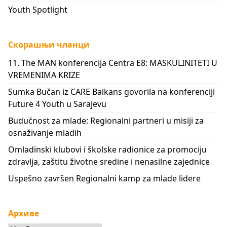
Youth Spotlight
Скорашњи чланци
11. The MAN konferencija Centra E8: MASKULINITETI U
VREMENIMA KRIZE
Sumka Bučan iz CARE Balkans govorila na konferenciji
Future 4 Youth u Sarajevu
Budućnost za mlade: Regionalni partneri u misiji za
osnaživanje mladih
Omladinski klubovi i školske radionice za promociju
zdravlja, zaštitu životne sredine i nenasilne zajednice
Uspešno završen Regionalni kamp za mlade lidere
Архиве