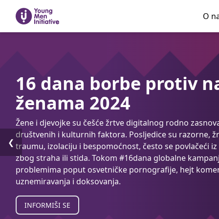
O n
16 dana borbe protiv na
ženama 2024
Žene i djevojke su češće žrtve digitalnog rodno zasnov
društvenih i kulturnih faktora. Posljedice su razorne, žr
❮
traumu, izolaciju i bespomoćnost, često se povlačeći iz
zbog straha ili stida. Tokom #16dana globalne kampanj
problemima poput osvetničke pornografije, hejt komen
uznemiravanja i doksovanja.
INFORMIŠI SE