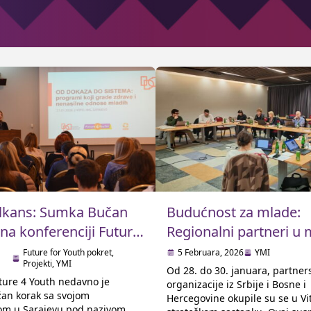
lkans: Sumka Bučan
Budućnost za mlade:
 na konferenciji Future
Regionalni partneri u m
u Sarajevu
osnaživanje mladih
Future for Youth pokret
,
5 Februara, 2026
YMI
Projekti
,
YMI
Od 28. do 30. januara, partner
ure 4 Youth nedavno je
organizacije iz Srbije i Bosne i
ažan korak sa svojom
Hercegovine okupile su se u Vi
om u Sarajevu pod nazivom