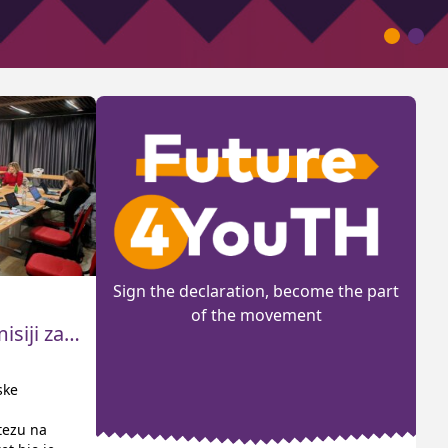
Sign the declaration, become the part
of the movement
isiji za
ske
tezu na