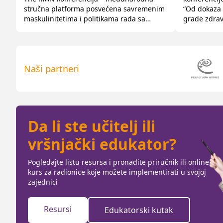
stručna platforma posvećena savremenim
“Od dokaza 
maskulinitetima i politikama rada sa
grade zdra
dječacima, mladićima i muškarcima.
mladima.” K
Nakon petogodišnje pauze, konferenciju
naša partner
su ponovo pokrenuli Centar E8 i
populaciju i
regionalna mreža Inicijativa mladića -YMI,
Balkans i M
Naši partneri
uz podršku CARE Balkans. Konferenciju su
na pretvara
otvorili Sara […]
Da li ste učitelj ili
vršnjački edukator?
Pogledajte listu resursa i pronađite priručnik ili online
kurs za radionice koje možete implementirati u svojoj
zajednici
Resursi
Edukatorski kutak