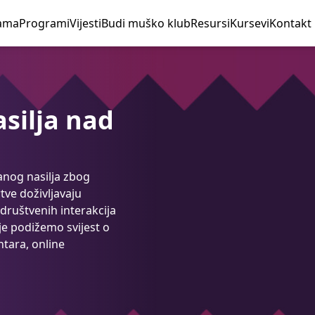
ama
Programi
Vijesti
Budi muško klub
Resursi
Kursevi
Kontakt
silja nad
anog nasilja zbog
tve doživljavaju
 društvenih interakcija
e podižemo svijest o
tara, online