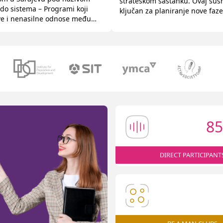
strateškom sastanku. Ovaj susr
do sistema – Programi koji
ključan za planiranje nove fa
ve i nenasilne odnose među
Budućnost za mlade i širenje 
onferenciju je organizovala
utjecaja u regionu. Sastanak j
ska organizacija, Institut za
detaljnim pregledom dosadašn
 razvoj (IPD), uz podršku CARE
rezultata i resursa. Kroz grupn
arie Eberth Stiftung, s fokusom
partneri su se […]
nje višegodišnje […]
85
DIRECT PARTICIPANT