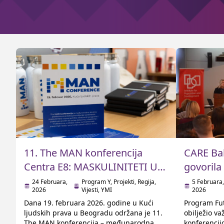
11. The MAN konferencija
CARE Ba
Centra E8: MASKULINITETI U
govorila
VREMENIMA KRIZE
4 Youth 
24 Februara,
Program Y
,
Projekti
,
Regija
,
5 Februara,
2026
Vijesti
,
YMI
2026
Dana 19. februara 2026. godine u Kući
Program Fut
ljudskih prava u Beogradu održana je 11.
obilježio v
The MAN konferencija – međunarodna
konferencij