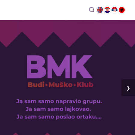
search
❯