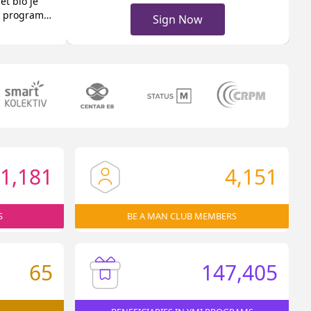
et bio je
ze programa
Sign Now
njegovog
e počeo
jih
i rad,
1,181
4,151
S
BE A MAN CLUB MEMBERS
65
147,405