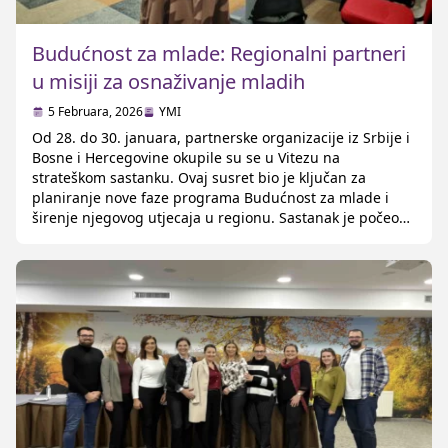
Budućnost za mlade: Regionalni partneri
u misiji za osnaživanje mladih
5 Februara, 2026
YMI
Od 28. do 30. januara, partnerske organizacije iz Srbije i
Bosne i Hercegovine okupile su se u Vitezu na
strateškom sastanku. Ovaj susret bio je ključan za
planiranje nove faze programa Budućnost za mlade i
širenje njegovog utjecaja u regionu. Sastanak je počeo
detaljnim pregledom dosadašnjih rezultata i resursa.
Kroz grupni rad, partneri su se […]