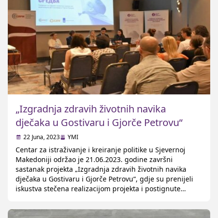
„Izgradnja zdravih životnih navika
dječaka u Gostivaru i Gjorče Petrovu“
22 Juna, 2023
YMI
Centar za istraživanje i kreiranje politike u Sjevernoj
Makedoniji održao je 21.06.2023. godine završni
sastanak projekta „Izgradnja zdravih životnih navika
dječaka u Gostivaru i Gjorče Petrovu“, gdje su prenijeli
iskustva stečena realizacijom projekta i postignute
rezultate. Zamjenik ambasadora Kraljevine Holandije u
Sjevernoj Makedoniji Robert Deker istakao je značaj
praktične primjene odredba Istanbulske konvencije