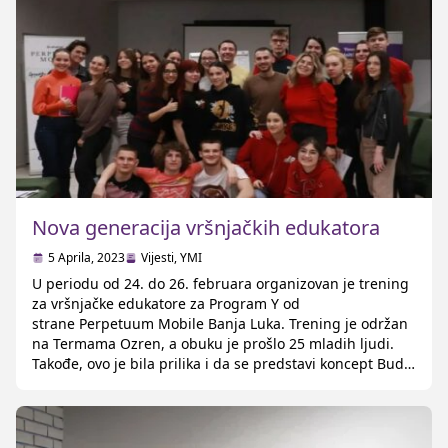
Nova generacija vršnjačkih edukatora
5 Aprila, 2023
Vijesti
,
YMI
U periodu od 24. do 26. februara organizovan je trening
za vršnjačke edukatore za Program Y od
strane Perpetuum Mobile Banja Luka. Trening je održan
na Termama Ozren, a obuku je prošlo 25 mladih ljudi.
Takođe, ovo je bila prilika i da se predstavi koncept Budi
muško kluba, te mogućnost da se učesnici upoznaju sa
prednostima […]