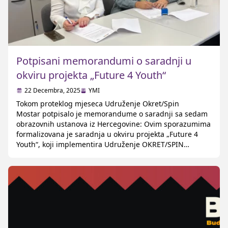
Potpisani memorandumi o saradnji u
okviru projekta „Future 4 Youth“
22 Decembra, 2025
YMI
Tokom proteklog mjeseca Udruženje Okret/Spin
Mostar potpisalo je memorandume o saradnji sa sedam
obrazovnih ustanova iz Hercegovine: Ovim sporazumima
formalizovana je saradnja u okviru projekta „Future 4
Youth“, koji implementira Udruženje OKRET/SPIN
Mostar u saradnji sa CARE Balkans, uz podršku Marie
Eberth Stiftung fondacije. Projekat se realizira u Bosni i
Hercegovini i Srbiji, s ciljem da podrži više od 6.000
mladih u […]