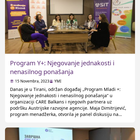
Program Y+: Njegovanje jednakosti i
nenasilnog ponašanja
15 Novembra, 2023
YMI
Danas je u Tirani, održan događaj „Program Mladi +:
Njegovanje jednakosti i nenasilnog ponašanja“ u
organizaciji CARE Balkans i njegovih partnera uz
podršku Austrijske razvojne agencije. Maja Dimitrijević,
program menadžerka, otvorila je panel diskusiju na
zajedničkom događaju Kosova i Albanije i govorila o
potrebi postojanaj samog programa u cilju suzbijanja
rodnih stereotipa i prevencije rodno […]