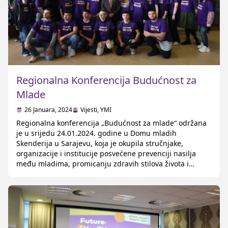
Regionalna Konferencija Budućnost za
Mlade
26 Januara, 2024
Vijesti
,
YMI
Regionalna konferencija „Budućnost za mlade“ održana
je u srijedu 24.01.2024. godine u Domu mladih
Skenderija u Sarajevu, koja je okupila stručnjake,
organizacije i institucije posvećene prevenciji nasilja
među mladima, promicanju zdravih stilova života i
unapređenje ravnopravnosti spolova. Ovim važnim
događajem završava se trogodišnji projekt koji
organizira CARE International u suradnji s regionalnim
partnerima, uz potporu […]