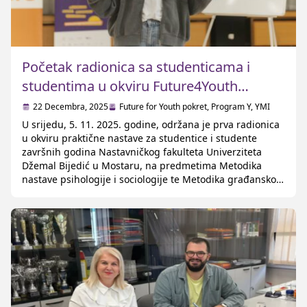
Početak radionica sa studenticama i
studentima u okviru Future4Youth
projekta
22 Decembra, 2025
Future for Youth pokret
,
Program Y
,
YMI
U srijedu, 5. 11. 2025. godine, održana je prva radionica
u okviru praktične nastave za studentice i studente
završnih godina Nastavničkog fakulteta Univerziteta
Džemal Bijedić u Mostaru, na predmetima Metodika
nastave psihologije i sociologije te Metodika građanskog
obrazovanja. Cilj ove prakse je osposobiti buduće
nastavnike za samostalno planiranje, organizaciju i
izvođenje edukativnih radionica u srednjim školama.
Tokom uvodnog susreta studenti/ce su […]