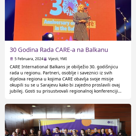
30 Godina Rada CARE-a na Balkanu
5 Februara, 2024
Vijesti
,
YMI
CARE International Balkans je obilježio 30. godišnjicu
rada u regionu. Partneri, osoblje i saveznici iz svih
dijelova regiona u kojima CARE obavlja svoje misije
okupili su se u Sarajevu kako bi zajedno proslavili ovaj
jubilej. Gosti su prisustvovali regionalnoj konferenciji
Budućnost za mlade, a istog dana u večernjim satima
imali su priliku da se ponovo […]