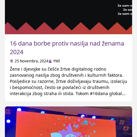
16 dana borbe protiv nasilja nad ženama
2024
25 Novembra, 2024
YMI
Žene i djevojke su češće žrtve digitalnog rodno
zasnovanog nasilja zbog društvenih i kulturnih faktora.
Posljedice su razorne, žrtve doživljavaju traumu, izolaciju
i bespomoćnost, često se povlačeći iz društvenih
interakcija zbog straha ili stida. Tokom #16dana globalne
kampanje podižemo svijest o problemima poput
osvetničke pornografije, hejt komentara, online
uznemiravanja i doksovanja.