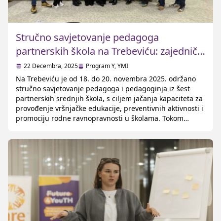
Stručno savjetovanje pedagoga
partnerskih škola na Trebeviću: zajednički
rad na jačanju vršnjačke edukacije i
22 Decembra, 2025
Program Y
,
YMI
prevenciji nasilja
Na Trebeviću je od 18. do 20. novembra 2025. održano
stručno savjetovanje pedagoga i pedagoginja iz šest
partnerskih srednjih škola, s ciljem jačanja kapaciteta za
provođenje vršnjačke edukacije, preventivnih aktivnosti i
promociju rodne ravnopravnosti u školama. Tokom
trodnevnog druženja, učesnici su imali priliku
razmijeniti iskustva, razgovarati o izazovima iz prakse i
zajednički oblikovati plan rada […]