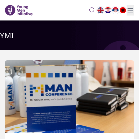
search
YMI