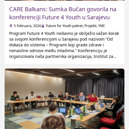
CARE Balkans: Sumka Bučan govorila na
konferenciji Future 4 Youth u Sarajevu
5 Februara, 2026
Future for Youth pokret
,
Projekti
,
YMI
Program Future 4 Youth nedavno je obilježio važan korak
sa svojom konferencijom u Sarajevu pod nazivom “Od
dokaza do sistema – Programi koji grade zdrave i
nenasilne odnose među mladima.” Konferenciju je
organizovala naša partnerska organizacija, Institut za
populaciju i razvoj (IPD), uz podršku CARE Balkans i
Marie Eberth Stiftung, s fokusom na pretvaranje
višegodišnje […]