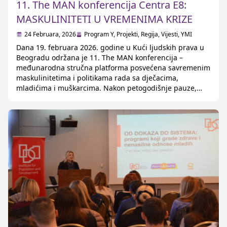
11. The MAN konferencija Centra E8:
MASKULINITETI U VREMENIMA KRIZE
24 Februara, 2026
Program Y
,
Projekti
,
Regija
,
Vijesti
,
YMI
Dana 19. februara 2026. godine u Kući ljudskih prava u
Beogradu održana je 11. The MAN konferencija –
međunarodna stručna platforma posvećena savremenim
maskulinitetima i politikama rada sa dječacima,
mladićima i muškarcima. Nakon petogodišnje pauze,
konferenciju su ponovo pokrenuli Centar E8 i regionalna
mreža Inicijativa mladića -YMI, uz podršku CARE
Balkans. Konferenciju su otvorili Sara […]