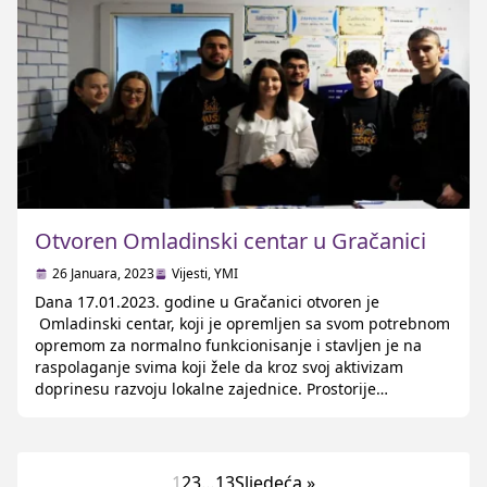
Otvoren Omladinski centar u Gračanici
26 Januara, 2023
Vijesti
,
YMI
Dana 17.01.2023. godine u Gračanici otvoren je
Omladinski centar, koji je opremljen sa svom potrebnom
opremom za normalno funkcionisanje i stavljen je na
raspolaganje svima koji žele da kroz svoj aktivizam
doprinesu razvoju lokalne zajednice. Prostorije
Omladinskog centra imat će na raspolaganju za svoje
sastanke i aktivnosti I članovi Budi Muško Kluba
Gračanica, te su […]
1
2
3
…
13
Sljedeća »