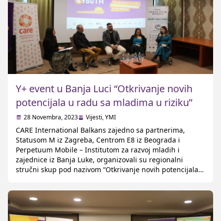
Y+ event u Banja Luci “Otkrivanje novih
potencijala u radu sa mladima u riziku”
28 Novembra, 2023
Vijesti
,
YMI
CARE International Balkans zajedno sa partnerima,
Statusom M iz Zagreba, Centrom E8 iz Beograda i
Perpetuum Mobile – Institutom za razvoj mladih i
zajednice iz Banja Luke, organizovali su regionalni
stručni skup pod nazivom “Otkrivanje novih potencijala u
radu sa mladima u riziku.” Ovaj događaj desio se 23.
novembar 2023. godine i pružio svim zainteresovanim
[…]