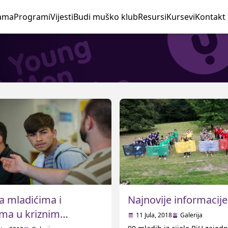
ama
Programi
Vijesti
Budi muško klub
Resursi
Kursevi
Kontakt
a mladićima i
Najnovije informacije
ima u kriznim
11 Jula, 2018
Galerija