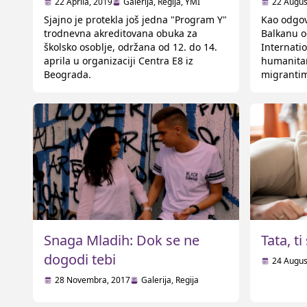
školsko osoblje u Beogradu
situac
22 Aprila, 2019
Galerija
,
Regija
,
YMI
22 Augus
Sjajno je protekla još jedna "Program Y"
Kao odgov
trodnevna akreditovana obuka za
Balkanu o
školsko osoblje, održana od 12. do 14.
Internati
aprila u organizaciji Centra E8 iz
humanitar
Beograda.
migrantim
Srbiju ka
saradnji 
redovno o
vodu, i s
Snaga Mladih: Dok se ne
Tata, ti 
dogodi tebi
24 Augus
28 Novembra, 2017
Galerija
,
Regija