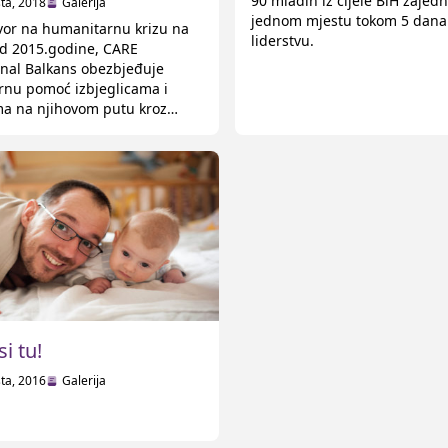
ijama
90 mladih iz cijele BiH zajed
ta, 2018
Galerija
jednom mjestu tokom 5 dana
or na humanitarnu krizu na
liderstvu.
d 2015.godine, CARE
onal Balkans obezbjeđuje
nu pomoć izbjeglicama i
a na njihovom putu kroz
 evropskim zemljama. CARE u
sa partnerskim organizacijama
bezbjeđuje hranu, smještaj,
ve drugo što je neophodno.
si tu!
ta, 2016
Galerija