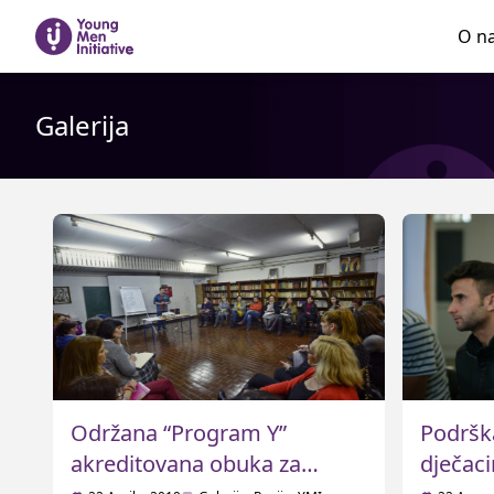
O n
Galerija
Održana “Program Y”
Podršk
akreditovana obuka za
dječac