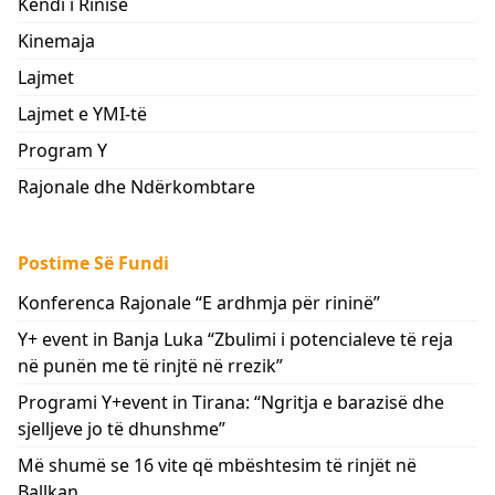
Këndi i Rinisë
Kinemaja
Lajmet
Lajmet e YMI-të
Program Y
Rajonale dhe Ndërkombtare
Postime Së Fundi
Konferenca Rajonale “E ardhmja për rininë”
Y+ event in Banja Luka “Zbulimi i potencialeve të reja
në punën me të rinjtë në rrezik”
Programi Y+event in Tirana: “Ngritja e barazisë dhe
sjelljeve jo të dhunshme”
Më shumë se 16 vite që mbështesim të rinjët në
Ballkan