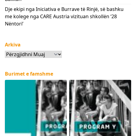
Dje ekipi nga Iniciativa e Burrave të Rinjë, së bashku
me kolege nga CARE Austria vizituan shkollën ‘28
Nëntori’
Arkiva
Arkiva
Burimet e famshme