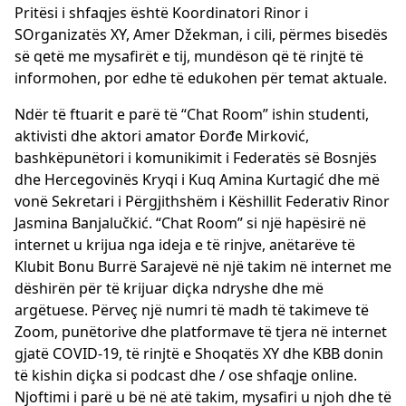
Pritësi i shfaqjes është Koordinatori Rinor i
SOrganizatës XY, Amer Džekman, i cili, përmes bisedës
së qetë me mysafirët e tij, mundëson që të rinjtë të
informohen, por edhe të edukohen për temat aktuale.
Ndër të ftuarit e parë të “Chat Room” ishin studenti,
aktivisti dhe aktori amator Đorđe Mirković,
bashkëpunëtori i komunikimit i Federatës së Bosnjës
dhe Hercegovinës Kryqi i Kuq Amina Kurtagić dhe më
vonë Sekretari i Përgjithshëm i Këshillit Federativ Rinor
Jasmina Banjalučkić. “Chat Room” si një hapësirë ​​në
internet u krijua nga ideja e të rinjve, anëtarëve të
Klubit Bonu Burrë Sarajevë në një takim në internet me
dëshirën për të krijuar diçka ndryshe dhe më
argëtuese. Përveç një numri të madh të takimeve të
Zoom, punëtorive dhe platformave të tjera në internet
gjatë COVID-19, të rinjtë e Shoqatës XY dhe KBB donin
të kishin diçka si podcast dhe / ose shfaqje online.
Njoftimi i parë u bë në atë takim, mysafiri u njoh dhe të