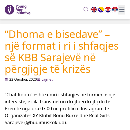
search
“Dhoma e bisedave” –
një format i ri i shfaqjes
së KBB Sarajevë në
përgjigje të krizës
22 Qershor, 2020
Lajmet
“Chat Room” është emri i shfaqjes në formën e një
interviste, e cila transmeton drejtpërdrejt çdo të
Premte nga ora 07:00 në profilin e Instagram të
Organizatës XY Klubit Bonu Burrë dhe Real Girls
Sarajevë (@budimuskoklub).