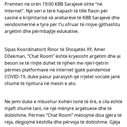
Premten në orën 19:00 KBB Sarajevë ishte “në
internet”. Një seri e tërë hapash të tillë flasin për
sasinë e krijimtarisë së anëtarëve të KBB Sarajevë dhe
vendosmërinë e tyre për t’u ofruar të rinjve gjithashtu
argëtim dhe përmbajtje edukative.
Sipas Koordinatorit Rinor të Shoqatës XY, Amer
Džekman, “Chat Room” është kryesisht argëtim dhe ai
beson se të rinjtë duhet të njihen me njëri-tjetrin
përmes platformave në internet gjatë pandemisë
COVID-19, duke pasur parasysh që rrjetet sociale janë
shumë të njohura në mesin e ato.
Ne jemi duke e mbushur kohën tonë të lirë, e cila është
mjaft shumë tani, në një mënyrë argëtuese dhe të
dobishme. Përmes “Chat Room” mësojmë disa gjëra të
reja, dëgjojmë këshilla dhe përvoja të dobishme. Gjëja