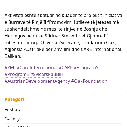
Aktiviteti është zbatuar në kuadër të projektit Iniciativa
e Burrave të Rinjë II “Promovimi i stileve të jetesës më
të shëndetshme në mes të rinjve në Bosnje dhe
Hercegovinë duke Sfiduar Stereotipet Gjinore II”, i
mbështetur nga Qeveria Zvicerane, Fondacioni Oak,
Agjensia Austriake për Zhvillim dhe CARE International
Ballkan.
#YMI
#CareInternational
#CARE
#ProgramY
#ProgramE
#SvicarskauBiH
#AustrianDevelopmentAgency
#OakFoundation
Kategori
Fushata
Gallery