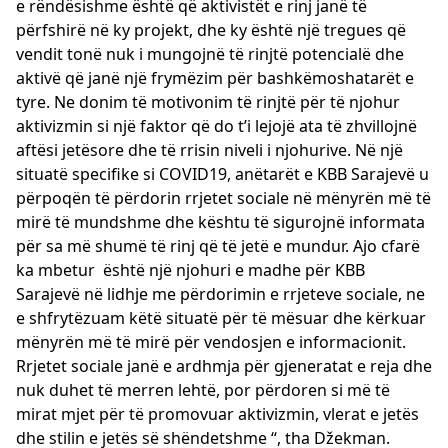
e rëndësishme është që aktivistët e rinj janë të
përfshirë në ky projekt, dhe ky është një tregues që
vendit tonë nuk i mungojnë të rinjtë potencialë dhe
aktivë që janë një frymëzim për bashkëmoshatarët e
tyre. Ne donim të motivonim të rinjtë për të njohur
aktivizmin si një faktor që do t’i lejojë ata të zhvillojnë
aftësi jetësore dhe të rrisin niveli i njohurive. Në një
situatë specifike si COVID19, anëtarët e KBB Sarajevë u
përpoqën të përdorin rrjetet sociale në mënyrën më të
mirë të mundshme dhe kështu të sigurojnë informata
për sa më shumë të rinj që të jetë e mundur. Ajo cfarë
ka mbetur është një njohuri e madhe për KBB
Sarajevë në lidhje me përdorimin e rrjeteve sociale, ne
e shfrytëzuam këtë situatë për të mësuar dhe kërkuar
mënyrën më të mirë për vendosjen e informacionit.
Rrjetet sociale janë e ardhmja për gjeneratat e reja dhe
nuk duhet të merren lehtë, por përdoren si më të
mirat mjet për të promovuar aktivizmin, vlerat e jetës
dhe stilin e jetës së shëndetshme “, tha Džekman.