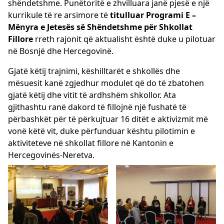
shëndetshme. Punëtoritë e zhvilluara janë pjesë e një
kurrikule të re arsimore të
titulluar Programi E –
Mënyra e Jetesës së Shëndetshme për Shkollat ​
Fillore
rreth rajonit që aktualisht është duke u pilotuar
në Bosnjë dhe Hercegovinë.
Gjatë këtij trajnimi, këshilltarët e shkollës dhe
mësuesit kanë zgjedhur modulet që do të zbatohen
gjatë këtij dhe vitit të ardhshëm shkollor. Ata
gjithashtu ranë dakord të fillojnë një fushatë të
përbashkët për të përkujtuar 16 ditët e aktivizmit më
vonë këtë vit, duke përfunduar kështu pilotimin e
aktiviteteve në shkollat ​​fillore në Kantonin e
Hercegovinës-Neretva.