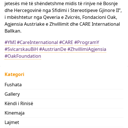
jetesës më të shëndetshme midis të rinjve në Bosnje
dhe Hercegovinë nga Sfidimi i Stereotipeve Gjinore II”,
i mbështetur nga Qeveria e Zvicrës, Fondacioni Oak,
Agjensia Austriake e Zhvillimit dhe CARE International
Ballkan.
#YMI
#CareInternational
#CARE
#ProgramY
#SvicarskauBiH
#AustrianDe
#ZhvillimiAgjensia
#OakFoundation
Kategori
Fushata
Gallery
Këndi i Rinisë
Kinemaja
Lajmet