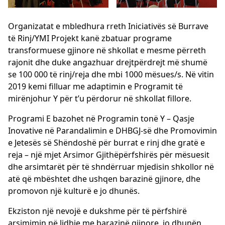
Organizatat e mbledhura rreth Iniciativës së Burrave
të Rinj/YMI Projekt kanë zbatuar programe
transformuese gjinore në shkollat ​​e mesme përreth
rajonit dhe duke angazhuar drejtpërdrejt më shumë
se 100 000 të rinj/reja dhe mbi 1000 mësues/s. Në vitin
2019 kemi filluar me adaptimin e Programit të
mirënjohur Y për t’u përdorur në shkollat ​​fillore.
Programi E bazohet në Programin tonë Y – Qasje
Inovative në Parandalimin e DHBGJ-së dhe Promovimin
e Jetesës së Shëndoshë për burrat e rinj dhe gratë e
reja – një mjet Arsimor Gjithëpërfshirës për mësuesit
dhe arsimtarët për të shndërruar mjedisin shkollor në
atë që mbështet dhe ushqen barazinë gjinore, dhe
promovon një kulturë e jo dhunës.
Ekziston një nevojë e dukshme për të përfshirë
arsimimin në lidhje me barazinë gjinore, jo dhunën