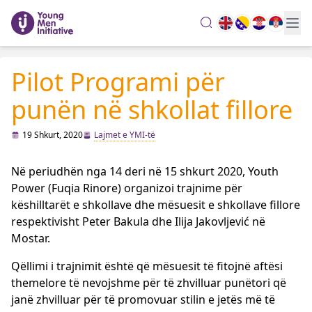
search
Pilot Programi për
punën në shkollat ​​fillore
19 Shkurt, 2020
Lajmet e YMI-të
Në periudhën nga 14 deri në 15 shkurt 2020, Youth
Power (Fuqia Rinore) organizoi trajnime për
këshilltarët e shkollave dhe mësuesit e shkollave fillore
respektivisht Peter Bakula dhe Ilija Jakovljević në
Mostar.
Qëllimi i trajnimit është që mësuesit të fitojnë aftësi
themelore të nevojshme për të zhvilluar punëtori që
janë zhvilluar për të promovuar stilin e jetës më të