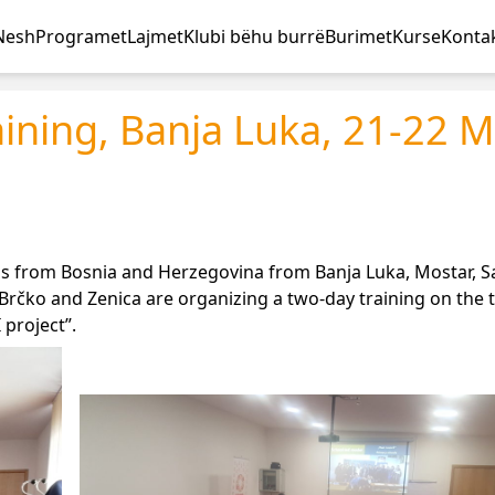
Nesh
Programet
Lajmet
Klubi bëhu burrë
Burimet
Kurse
Kontak
ining, Banja Luka, 21-22 
ns from Bosnia and Herzegovina from Banja Luka, Mostar, S
la, Brčko and Zenica are organizing a two-day training on the
project”.