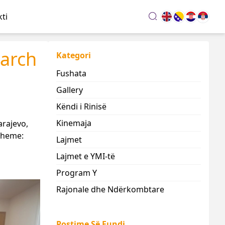
ti
search
March
Kategori
Fushata
Gallery
Këndi i Rinisë
Kinemaja
arajevo,
 theme:
Lajmet
Lajmet e YMI-të
Program Y
Rajonale dhe Ndërkombtare
Postime Së Fundi