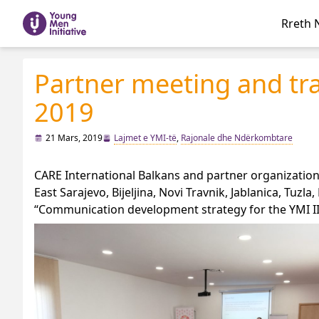
Rreth 
Partner meeting and tra
2019
21 Mars, 2019
Lajmet e YMI-të
,
Rajonale dhe Ndërkombtare
CARE International Balkans and partner organizatio
East Sarajevo, Bijeljina, Novi Travnik, Jablanica, Tuz
“Communication development strategy for the YMI II 