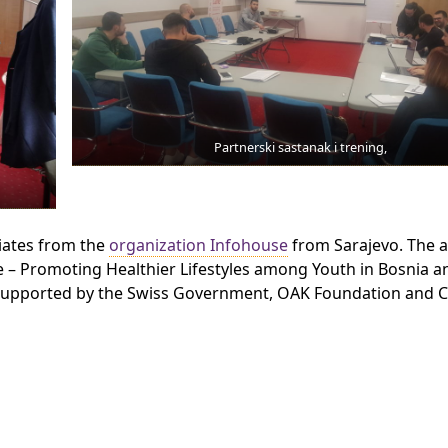
Partnerski sastanak i trening,
iates from the
organization Infohouse
from Sarajevo. The ac
e – Promoting Healthier Lifestyles among Youth in Bosnia a
 supported by the Swiss Government, OAK Foundation and 