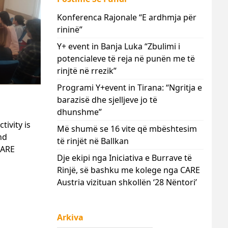
Konferenca Rajonale “E ardhmja për
rininë”
Y+ event in Banja Luka “Zbulimi i
potencialeve të reja në punën me të
rinjtë në rrezik”
Programi Y+event in Tirana: “Ngritja e
barazisë dhe sjelljeve jo të
dhunshme”
tivity is
Më shumë se 16 vite që mbështesim
nd
të rinjët në Ballkan
CARE
Dje ekipi nga Iniciativa e Burrave të
Rinjë, së bashku me kolege nga CARE
Austria vizituan shkollën ‘28 Nëntori’
Arkiva