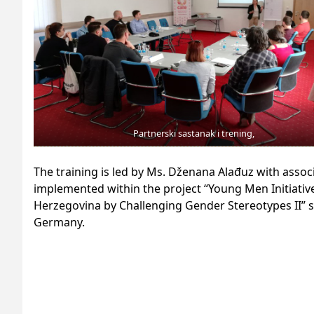
Partnerski sastanak i trening,
The training is led by
Ms.
Dženana Alađuz with assoc
implemented within the project “Young Men Initiativ
Herzegovina by Challenging Gender Stereotypes II”
Germany.