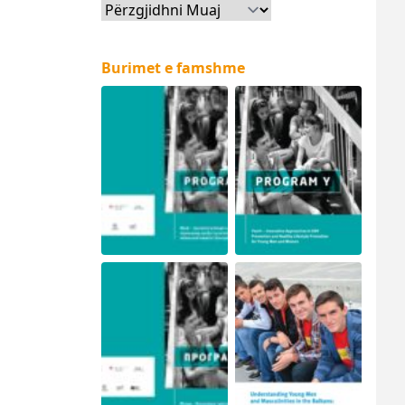
Arkiva
Burimet e famshme