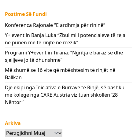
Postime Së Fundi
Konferenca Rajonale “E ardhmja për rininë”
Y+ event in Banja Luka “Zbulimi i potencialeve të reja
në punën me të rinjtë në rrezik”
Programi Y+event in Tirana: “Ngritja e barazisë dhe
sjelljeve jo të dhunshme”
Më shumë se 16 vite që mbështesim të rinjët në
Ballkan
Dje ekipi nga Iniciativa e Burrave të Rinjë, së bashku
me kolege nga CARE Austria vizituan shkollën ‘28
Nëntori’
Arkiva
Arkiva