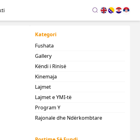
ti
search
Kategori
Fushata
Gallery
Këndi i Rinisë
Kinemaja
Lajmet
Lajmet e YMI-të
Program Y
Rajonale dhe Ndërkombtare
Postime Së Fundi