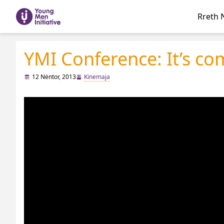
Rreth 
YMI Conference: It’s com
12 Nëntor, 2013
Kinemaja