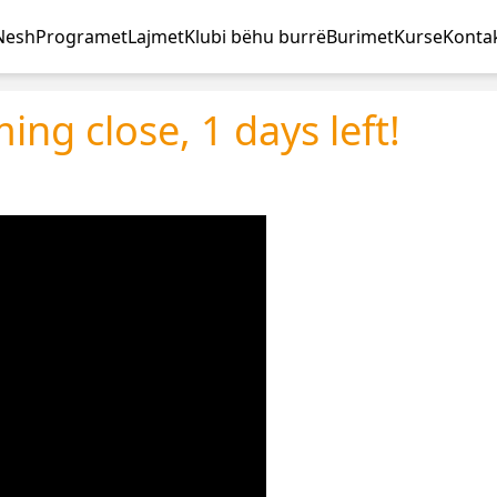
Nesh
Programet
Lajmet
Klubi bëhu burrë
Burimet
Kurse
Kontak
ing close, 1 days left!