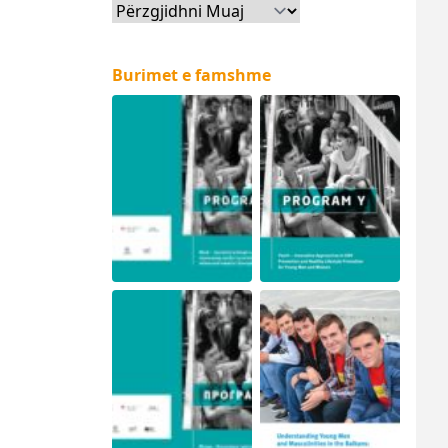
Arkiva
Burimet e famshme