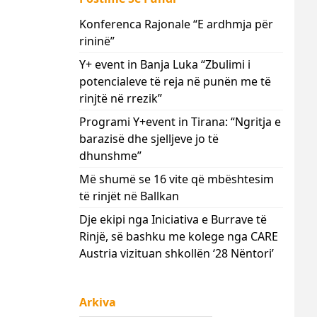
Konferenca Rajonale “E ardhmja për
rininë”
Y+ event in Banja Luka “Zbulimi i
potencialeve të reja në punën me të
rinjtë në rrezik”
Programi Y+event in Tirana: “Ngritja e
barazisë dhe sjelljeve jo të
dhunshme”
Më shumë se 16 vite që mbështesim
të rinjët në Ballkan
Dje ekipi nga Iniciativa e Burrave të
Rinjë, së bashku me kolege nga CARE
Austria vizituan shkollën ‘28 Nëntori’
Arkiva