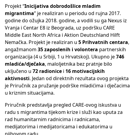
Projekt “
Inicijativa dobrodošlice mladim
migrantima
” je realiziran u periodu od rujna 2017.
godine do ožujka 2018. godine, a vodili su ga Nexus iz
Vranja i Centar E8 iz Beograda, uz podršku CARE
Middle East North Africa i Aktion Deutschland Hilft
Nemačka. Projekt je realiziran u
5 Prihvatnih centara
,
angažmanom
35 zaposlenih i volontera
partnerskih
organizacija (4 u Srbiji, 1 u Hrvatskoj). Ukupno je
746
mladića/dječaka
, maloljetnika bez pratnje bilo
uključeno u
72 radionice
i
16 motivacijskih
aktivnosti
. Jedan od direktnih rezultata ovog projekta
je Priručnik za pružanje podrške mladićima i dječacima
u kriznim situacijama.
Priručnik predstavlja pregled CARE-ovog iskustva u
radu s migrantima tijekom krize i služi kao uputa za
rad humanitarnim radnicima i radnicama,
medijatorima i medijatoricama i edukatorima u
njihovom radu.