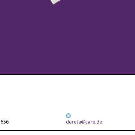
 656
dereta@care.de