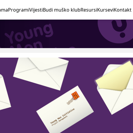
ama
Programi
Vijesti
Budi muško klub
Resursi
Kursevi
Kontakt