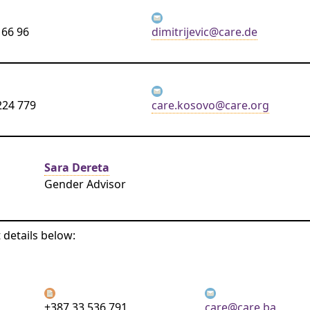
 66 96
dimitrijevic@care.de
224 779
care.kosovo@care.org
Sara Dereta
Gender Advisor
 details below:
+387 33 536 791
care@care.ba