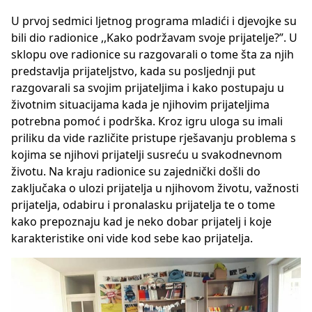
U prvoj sedmici ljetnog programa mladići i djevojke su
bili dio radionice ,,Kako podržavam svoje prijatelje?”. U
sklopu ove radionice su razgovarali o tome šta za njih
predstavlja prijateljstvo, kada su posljednji put
razgovarali sa svojim prijateljima i kako postupaju u
životnim situacijama kada je njihovim prijateljima
potrebna pomoć i podrška. Kroz igru uloga su imali
priliku da vide različite pristupe rješavanju problema s
kojima se njihovi prijatelji susreću u svakodnevnom
životu. Na kraju radionice su zajednički došli do
zaključaka o ulozi prijatelja u njihovom životu, važnosti
prijatelja, odabiru i pronalasku prijatelja te o tome
kako prepoznaju kad je neko dobar prijatelj i koje
karakteristike oni vide kod sebe kao prijatelja.