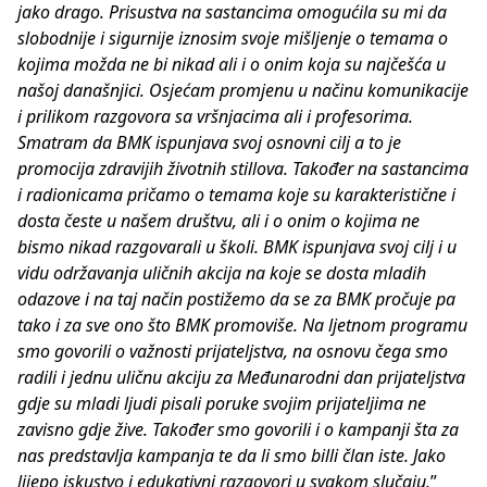
jako drago. Prisustva na sastancima omogućila su mi da
slobodnije i sigurnije iznosim svoje mišljenje o temama o
kojima možda ne bi nikad ali i o onim koja su najčešća u
našoj današnjici. Osjećam promjenu u načinu komunikacije
i prilikom razgovora sa vršnjacima ali i profesorima.
Smatram da BMK ispunjava svoj osnovni cilj a to je
promocija zdravijih životnih stillova. Također na sastancima
i radionicama pričamo o temama koje su karakteristične i
dosta česte u našem društvu, ali i o onim o kojima ne
bismo nikad razgovarali u školi. BMK ispunjava svoj cilj i u
vidu održavanja uličnih akcija na koje se dosta mladih
odazove i na taj način postižemo da se za BMK pročuje pa
tako i za sve ono što BMK promoviše. Na ljetnom programu
smo govorili o važnosti prijateljstva, na osnovu čega smo
radili i jednu uličnu akciju za Međunarodni dan prijateljstva
gdje su mladi ljudi pisali poruke svojim prijateljima ne
zavisno gdje žive. Također smo govorili i o kampanji šta za
nas predstavlja kampanja te da li smo billi član iste. Jako
lijepo iskustvo i edukativni razgovori u svakom slučaju.
”