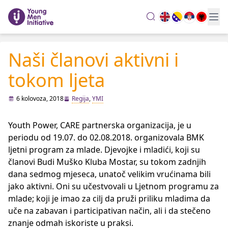
search
Naši članovi aktivni i
tokom ljeta
6 kolovoza, 2018
Regija
,
YMI
Youth Power, CARE partnerska organizacija, je u
periodu od 19.07. do 02.08.2018. organizovala BMK
ljetni program za mlade. Djevojke i mladići, koji su
članovi Budi Muško Kluba Mostar, su tokom zadnjih
dana sedmog mjeseca, unatoč velikim vrućinama bili
jako aktivni. Oni su učestvovali u Ljetnom programu za
mlade; koji je imao za cilj da pruži priliku mladima da
uče na zabavan i participativan način, ali i da stečeno
znanje odmah iskoriste u praksi.