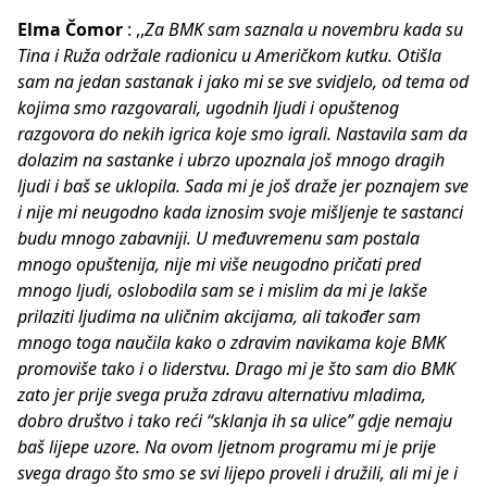
Elma Čomor
: ,,
Za BMK sam saznala u novembru kada su
Tina i Ruža održale radionicu u Američkom kutku. Otišla
sam na jedan sastanak i jako mi se sve svidjelo, od tema od
kojima smo razgovarali, ugodnih ljudi i opuštenog
razgovora do nekih igrica koje smo igrali. Nastavila sam da
dolazim na sastanke i ubrzo upoznala još mnogo dragih
ljudi i baš se uklopila. Sada mi je još draže jer poznajem sve
i nije mi neugodno kada iznosim svoje mišljenje te sastanci
budu mnogo zabavniji. U međuvremenu sam postala
mnogo opuštenija, nije mi više neugodno pričati pred
mnogo ljudi, oslobodila sam se i mislim da mi je lakše
prilaziti ljudima na uličnim akcijama, ali također sam
mnogo toga naučila kako o zdravim navikama koje BMK
promoviše tako i o liderstvu. Drago mi je što sam dio BMK
zato jer prije svega pruža zdravu alternativu mladima,
dobro društvo i tako reći “sklanja ih sa ulice” gdje nemaju
baš lijepe uzore. Na ovom ljetnom programu mi je prije
svega drago što smo se svi lijepo proveli i družili, ali mi je i