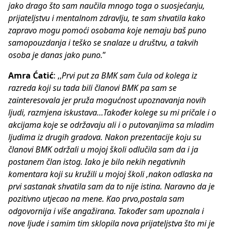
jako drago što sam naučila mnogo toga o suosjećanju,
prijateljstvu i mentalnom zdravlju, te sam shvatila kako
zapravo mogu pomoći osobama koje nemaju baš puno
samopouzdanja i teško se snalaze u društvu, a takvih
osoba je danas jako puno.
”
Amra Ćatić
: ,,
Prvi put za BMK sam čula od kolega iz
razreda koji su tada bili članovi BMK pa sam se
zainteresovala jer pruža mogućnost upoznavanja novih
ljudi, razmjena iskustava…Također kolege su mi pričale i o
akcijama koje se održavaju ali i o putovanjima sa mladim
ljudima iz drugih gradova. Nakon prezentacije koju su
članovi BMK održali u mojoj školi odlučila sam da i ja
postanem član istog. Iako je bilo nekih negativnih
komentara koji su kružili u mojoj školi ,nakon odlaska na
prvi sastanak shvatila sam da to nije istina. Naravno da je
pozitivno utjecao na mene. Kao prvo,postala sam
odgovornija i više angažirana. Također sam upoznala i
nove ljude i samim tim sklopila nova prijateljstva što mi je