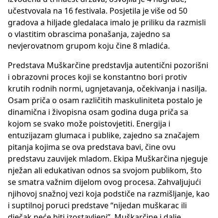
učestvovala na 16 festivala. Posjetila je više od 50
gradova a hiljade gledalaca imalo je priliku da razmisli
o vlastitim obrascima ponašanja, zajedno sa
nevjerovatnom grupom koju čine 8 mladića.
Predstava Muškarčine predstavlja autentični pozorišni
i obrazovni proces koji se konstantno bori protiv
krutih rodnih normi, ugnjetavanja, očekivanja i nasilja.
Osam priča o osam različitih maskuliniteta postalo je
dinamična i živopisna osam godina duga priča sa
kojom se svako može poistovjetiti. Energija i
entuzijazam glumaca i publike, zajedno sa značajem
pitanja kojima se ova predstava bavi, čine ovu
predstavu zauvijek mladom. Ekipa Muškarčina njeguje
nježan ali edukativan odnos sa svojom publikom, što
se smatra važnim dijelom ovog procesa. Zahvaljujući
njihovoj snažnoj vezi koja podstiče na razmišljanje, kao
i suptilnoj poruci predstave “nijedan muškarac ili
dječak neće biti izostavljeni”, Muškarčine i dalje