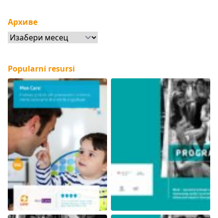
Архиве
Архиве
Popularni resursi