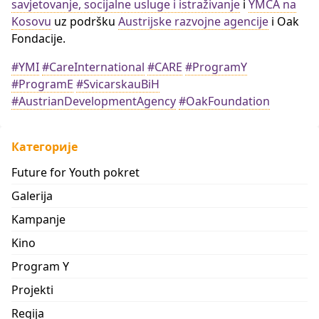
savjetovanje, socijalne usluge i istraživanje
i
YMCA na
Kosovu
uz podršku
Austrijske razvojne agencije
i Oak
Fondacije.
#YMI
#CareInternational
#CARE
#ProgramY
#ProgramE
#SvicarskauBiH
#AustrianDevelopmentAgency
#OakFoundation
Категорије
Future for Youth pokret
Galerija
Kampanje
Kino
Program Y
Projekti
Regija