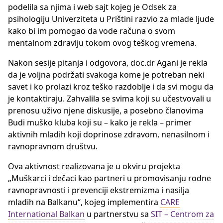
podelila sa njima i web sajt kojeg je Odsek za
psihologiju Univerziteta u Prištini razvio za mlade ljude
kako bi im pomogao da vode računa o svom
mentalnom zdravlju tokom ovog teškog vremena.
Nakon sesije pitanja i odgovora, doc.dr Agani je rekla
da je voljna podržati svakoga kome je potreban neki
savet i ko prolazi kroz teško razdoblje i da svi mogu da
je kontaktiraju. Zahvalila se svima koji su učestvovali u
prenosu uživo njene diskusije, a posebno članovima
Budi muško kluba koji su – kako je rekla – primer
aktivnih mladih koji doprinose zdravom, nenasilnom i
ravnopravnom društvu.
Ova aktivnost realizovana je u okviru projekta
„Muškarci i dečaci kao partneri u promovisanju rodne
ravnopravnosti i prevenciji ekstremizma i nasilja
mladih na Balkanu“, kojeg implementira
CARE
International Balkan
u partnerstvu sa
SIT – Centrom za