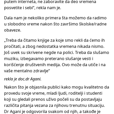
putem interneta, ne zaboravite da deo vremena
posvetite i sebi“, rekla nam je.
Dala nam je nekoliko primera šta možemo da radimo
u slobodno vreme nakon što završimo školske/radne
obaveze.
„Treba da čitamo knjige za koje smo rekli da ćemo ih
pročitati, a zbog nedostatka vremena nikada nismo.
Još uvek su skrivene negde na polici. Treba da slušamo
muziku, izbegavamo preterano slušanje vesti i
korišćenje društvenih medija. Ovo može da utiče i na
vaše mentalno zdravlje“
rekla je doc.dr Agani.
Nakon što je objasnila publici kako mogu kvalitetno da
provedu svoje vreme, mladi ljudi, roditelji i studenti
koji su gledali prenos uživo počeli su da postavljaju
različita pitanja vezana za njihovu trenutnu situaciju.
Dr Agani je odgovorila svakom od njih, a takođe je