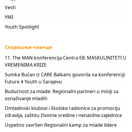
Vesti
YMI
Youth Spotlight
Скорашњи чланци
11. The MAN konferencija Centra E8: MASKULINITETI U
VREMENIMA KRIZE
Sumka Bučan iz CARE Balkans govorila na konferenciji
Future 4 Youth u Sarajevu
Budućnost za mlade: Regionalni partneri u misiji za
osnaživanje mladih
Omladinski klubovi i školske radionice za promociju
zdravlja, zaštitu životne sredine i nenasilne zajednice
Uspešno završen Regionalni kamp za mlade lidere