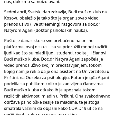
nas, dok smo samoizolovani.
Sedmi april, Svetski dan zdravlja, Budi muško klub na
Kosovu obeležio je tako što je organizovao video
prenos uživo (live streaming) razgovora sa doc.dr
Natyrom Agani (doktor psiholoških nauka).
Pošto je danas skoro sve prebačeno na online
platforme, ovoj diskusiji su se pridružili mnogi različiti
ljudi kao što su mladi ljudi, studenti, roditelji i članovi
Budi muško kluba. Doc.dr Natyra Agani započela je
video prenos uživo svojim predstavljanjem, tokom
kojeg nam je rekla da je ona asistent na Univerzitetu u
Prištini, na Odseku za psihologiju. Potom je gđa Agani
podelila sa publikom koliko je zadivljena članovima
Budi muško kluba otkako ih je upoznala tokom
različitih aktivnosti mladih u Prištini. Ona svakodnevno
održava psihološke sesije sa mladima, te je stoga
smatrala važnim da objasni kako COVID19 utiče na
nečiji život i kako da se nosimo sa tim.