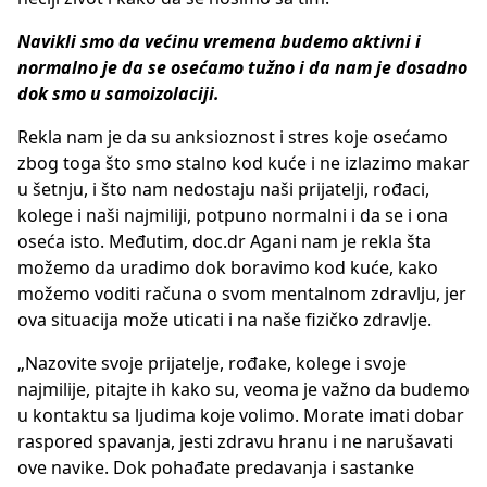
Navikli smo da većinu vremena budemo aktivni i
normalno je da se osećamo tužno i da nam je dosadno
dok smo u samoizolaciji.
Rekla nam je da su anksioznost i stres koje osećamo
zbog toga što smo stalno kod kuće i ne izlazimo makar
u šetnju, i što nam nedostaju naši prijatelji, rođaci,
kolege i naši najmiliji, potpuno normalni i da se i ona
oseća isto. Međutim, doc.dr Agani nam je rekla šta
možemo da uradimo dok boravimo kod kuće, kako
možemo voditi računa o svom mentalnom zdravlju, jer
ova situacija može uticati i na naše fizičko zdravlje.
„Nazovite svoje prijatelje, rođake, kolege i svoje
najmilije, pitajte ih kako su, veoma je važno da budemo
u kontaktu sa ljudima koje volimo. Morate imati dobar
raspored spavanja, jesti zdravu hranu i ne narušavati
ove navike. Dok pohađate predavanja i sastanke