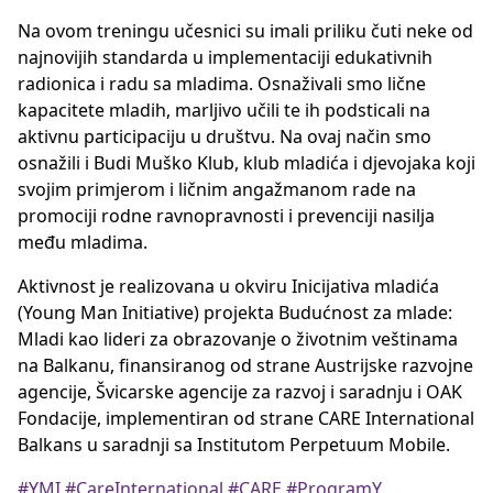
Na ovom treningu učesnici su imali priliku čuti neke od
najnovijih standarda u implementaciji edukativnih
radionica i radu sa mladima. Osnaživali smo lične
kapacitete mladih, marljivo učili te ih podsticali na
aktivnu participaciju u društvu. Na ovaj način smo
osnažili i Budi Muško Klub, klub mladića i djevojaka koji
svojim primjerom i ličnim angažmanom rade na
promociji rodne ravnopravnosti i prevenciji nasilja
među mladima.
Aktivnost je realizovana u okviru Inicijativa mladića
(Young Man Initiative) projekta Budućnost za mlade:
Mladi kao lideri za obrazovanje o životnim veštinama
na Balkanu, finansiranog od strane Austrijske razvojne
agencije, Švicarske agencije za razvoj i saradnju i OAK
Fondacije, implementiran od strane CARE International
Balkans u saradnji sa Institutom Perpetuum Mobile.
#YMI
#CareInternational
#CARE
#ProgramY