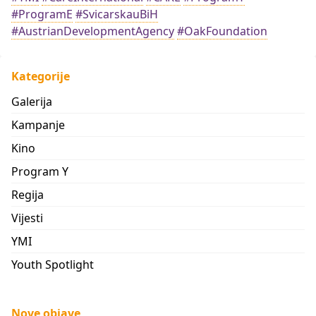
#ProgramE
#SvicarskauBiH
#AustrianDevelopmentAgency
#OakFoundation
Kategorije
Galerija
Kampanje
Kino
Program Y
Regija
Vijesti
YMI
Youth Spotlight
Nove objave