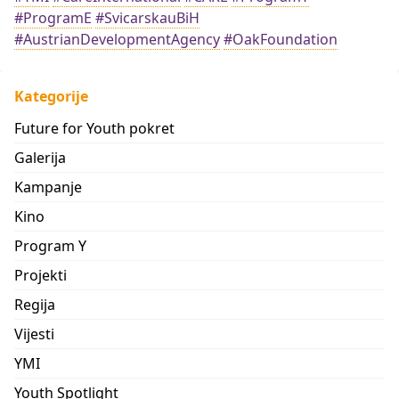
#ProgramE
#SvicarskauBiH
#AustrianDevelopmentAgency
#OakFoundation
Kategorije
Future for Youth pokret
Galerija
Kampanje
Kino
Program Y
Projekti
Regija
Vijesti
YMI
Youth Spotlight