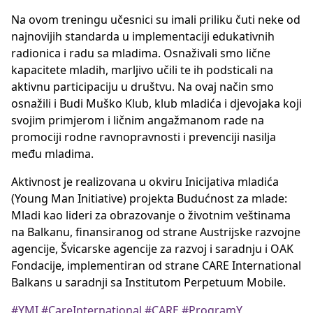
Na ovom treningu učesnici su imali priliku čuti neke od
najnovijih standarda u implementaciji edukativnih
radionica i radu sa mladima. Osnaživali smo lične
kapacitete mladih, marljivo učili te ih podsticali na
aktivnu participaciju u društvu. Na ovaj način smo
osnažili i Budi Muško Klub, klub mladića i djevojaka koji
svojim primjerom i ličnim angažmanom rade na
promociji rodne ravnopravnosti i prevenciji nasilja
među mladima.
Aktivnost je realizovana u okviru Inicijativa mladića
(Young Man Initiative) projekta Budućnost za mlade:
Mladi kao lideri za obrazovanje o životnim veštinama
na Balkanu, finansiranog od strane Austrijske razvojne
agencije, Švicarske agencije za razvoj i saradnju i OAK
Fondacije, implementiran od strane CARE International
Balkans u saradnji sa Institutom Perpetuum Mobile.
#YMI
#CareInternational
#CARE
#ProgramY