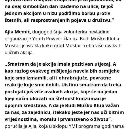
na ovaj simboličan dan izađemo na ulice, te još
jednom akcijom u nizu podržimo borbu protiv
štetnih, ali rasprostranjenih pojava u društvu.”
Ajla Memić
, dugogodišnja volonterka nevladine
organizacije Youth Power i članica Budi Muško Kluba
Mostar, je istakla kako grad Mostar treba više ovakvih
uličnih akcija.
,,Smatram da je akcija imala pozitivan utjecaj. A
kao razlog ovakvog mišljenja navela bih osmijehe
koje smo izmamili, ali i ohrabrujuće, povratne
reakcije koje smo dobili. Uistinu smatram da treba
postojati još više ovakvih akcija, koje će na jedan
lijep način ukazati na štetnost konzumacije
opojnih sredstava. A da je Budi Muško Klub važan
za nas, za zajednicu, itekako jeste jer nas uči bitnim
vrijednostima, moralu i prvenstveno o životu”
,
poručila je Ajla, koja u sklopu YMI programa godinama