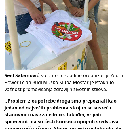
Seid Šabanović
, volonter nevladine organizacije Youth
Power i član Budi Muško Kluba Mostar, je istaknuo
važnost promovisanja zdravijih životnih stilova.
,,Problem zloupotrebe droga smo prepoznali kao
jedan od najvećih problema s kojim se susreću
stanovnici naše zajednice. Također, vrijedi
spomenuti da su česti korisnici opojnih sredstava
upravo naši vršnjaci. Stoga nas je to potaknulo, da