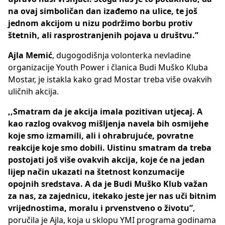
na ovaj simboličan dan izađemo na ulice, te još
jednom akcijom u nizu podržimo borbu protiv
štetnih, ali rasprostranjenih pojava u društvu.”
Ajla Memić
, dugogodišnja volonterka nevladine
organizacije Youth Power i članica Budi Muško Kluba
Mostar, je istakla kako grad Mostar treba više ovakvih
uličnih akcija.
,,Smatram da je akcija imala pozitivan utjecaj. A
kao razlog ovakvog mišljenja navela bih osmijehe
koje smo izmamili, ali i ohrabrujuće, povratne
reakcije koje smo dobili. Uistinu smatram da treba
postojati još više ovakvih akcija, koje će na jedan
lijep način ukazati na štetnost konzumacije
opojnih sredstava. A da je Budi Muško Klub važan
za nas, za zajednicu, itekako jeste jer nas uči bitnim
vrijednostima, moralu i prvenstveno o životu”
,
poručila je Ajla, koja u sklopu YMI programa godinama