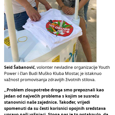
Seid Šabanović
, volonter nevladine organizacije Youth
Power i član Budi Muško Kluba Mostar, je istaknuo
važnost promovisanja zdravijih životnih stilova.
,,Problem zloupotrebe droga smo prepoznali kao
jedan od najvećih problema s kojim se susreću
stanovnici naše zajednice. Također, vrijedi
spomenuti da su česti korisnici opojnih sredstava
upravo naši vršnjaci. Stoga nas je to potaknulo, da