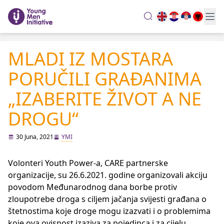
search
MLADI IZ MOSTARA
PORUČILI GRAĐANIMA
„IZABERITE ŽIVOT A NE
DROGU“
30 Juna, 2021
YMI
Volonteri Youth Power-a, CARE partnerske
organizacije, su 26.6.2021. godine organizovali akciju
povodom Međunarodnog dana borbe protiv
zloupotrebe droga s ciljem jačanja svijesti građana o
štetnostima koje droge mogu izazvati i o problemima
koje ova ovisnost izaziva za pojedinca i za cijelu