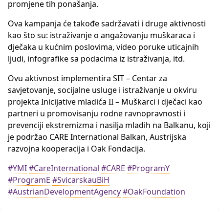
promjene tih ponašanja.
Ova kampanja će takođe sadržavati i druge aktivnosti
kao što su: istraživanje o angažovanju muškaraca i
dječaka u kućnim poslovima, video poruke uticajnih
ljudi, infografike sa podacima iz istraživanja, itd.
Ovu aktivnost implementira SIT – Centar za
savjetovanje, socijalne usluge i istraživanje u okviru
projekta Inicijative mladića II – Muškarci i dječaci kao
partneri u promovisanju rodne ravnopravnosti i
prevenciji ekstremizma i nasilja mladih na Balkanu, koji
je podržao CARE International Balkan, Austrijska
razvojna kooperacija i Oak Fondacija.
#YMI
#CareInternational
#CARE
#ProgramY
#ProgramE
#SvicarskauBiH
#AustrianDevelopmentAgency
#OakFoundation