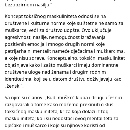
bezobzirnom nasilju.“
Koncept toksičnog maskuliniteta odnosi se na
društvene i kulturne norme koje su štetne ne samo za
muškarce, već i za društvo uopšte. Ovo uključuje
agresivnost, nasilje, nemogućnost izražavanja
pozitivnih emocija i mnogo drugih normi koje
patrijarhalni mentalit nameće dječacima i muškarcima,
a koje nisu zdrave. Konceptualno, toksični maskulinitet
objašnjava kako i zašto muškarci imaju dominantne
društvene uloge nad ženama i drugim rodnim
identitetima, koji se u datom društvu doživljavaju kao
„ženski“.
Sa njim su članovi „Budi muško“ kluba i drugi učesnici
razgovarali o tome kako možemo prekinuti ciklus
toksičnog maskuliniteta; kriza koja dolazi iz tog
maskuliniteta; koji su nedostaci ovog mentaliteta za
dječake i muškarce i koje su njihove koristi od