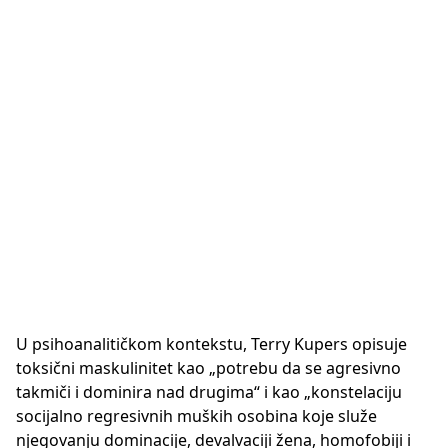
U psihoanalitičkom kontekstu, Terry Kupers opisuje
toksični maskulinitet kao „potrebu da se agresivno
takmiči i dominira nad drugima“ i kao „konstelaciju
socijalno regresivnih muških osobina koje služe
njegovanju dominacije, devalvaciji žena, homofobiji i