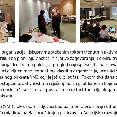
h organizacija i iskustvima stečenim tokom trenutnih aktivn
priliku da planiraju vlastite inicijative zagovaranja u okviru 
nicija društvenih pokreta i pregled najuspješnijih i najreleva
ući o ključnim vrijednostima vlastitih organizacija, učesnici 
onalnog pokreta YMI, koji je još u pilot fazi. Tokom dva dana
ostupcima, aktivnostima i rješenjima za probleme sa kojima
 način, učesnici su razgovarali o strukturi, funkciji, ulogam
okreta.
a (YMI) – „Muškarci i dječaci kao partneri u promociji rodne
eđu mladima na Balkanu“, kojeg podržavaju Austrijska razvoj