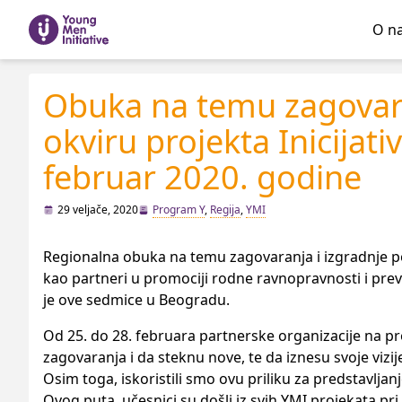
O n
Obuka na temu zagovara
okviru projekta Inicijati
februar 2020. godine
29 veljače, 2020
Program Y
,
Regija
,
YMI
Regionalna obuka na temu zagovaranja i izgradnje pokr
kao partneri u promociji rodne ravnopravnosti i pre
je ove sedmice u Beogradu.
Od 25. do 28. februara partnerske organizacije na pro
zagovaranja i da steknu nove, te da iznesu svoje vi
Osim toga, iskoristili smo ovu priliku za predstavlja
Ovog puta, učesnici su došli iz svih YMI projekata pri