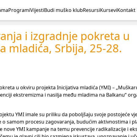
ama
Programi
Vijesti
Budi muško klub
Resursi
Kursevi
Kontakt
nja i izgradnje pokreta u
va mladića, Srbija, 25-28.
eta u okviru projekta Inicijativa mladića (YMI) – „Muškarci
venciji ekstremizma i nasilja među mladima na Balkanu“ or
jektu YMI imale su priliku da poboljšaju svoje postojeće vj
zije o samom procesu zagovaranja, budućim aktivnostima i p
nje nove YMI kampanje na temu prevencije radikalizacije i e
 čemu je glavni cilj bio razmjena iskustava, upoznavanje i uč