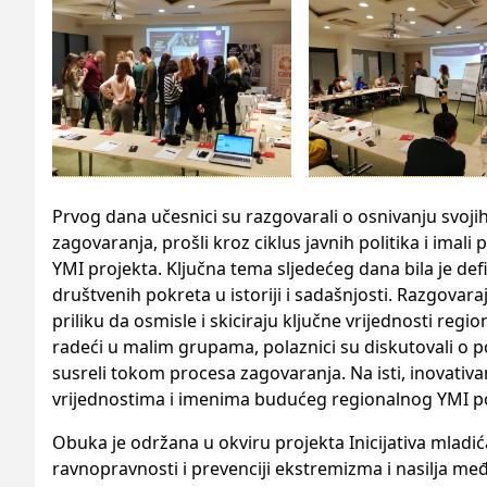
Prvog dana učesnici su razgovarali o osnivanju svoji
zagovaranja, prošli kroz ciklus javnih politika i imali 
YMI projekta. Ključna tema sljedećeg dana bila je defi
društvenih pokreta u istoriji i sadašnjosti. Razgovaraj
priliku da osmisle i skiciraju ključne vrijednosti regi
radeći u malim grupama, polaznici su diskutovali o p
susreli tokom procesa zagovaranja. Na isti, inovativan
vrijednostima i imenima budućeg regionalnog YMI p
Obuka je održana u okviru projekta Inicijativa mladić
ravnopravnosti i prevenciji ekstremizma i nasilja m