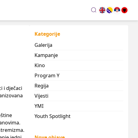
search
Kategorije
Galerija
Kampanje
Kino
Program Y
Regija
 i dječaci
ganizovana
Vijesti
YMI
eštine
Youth Spotlight
lanovima.
kstremizma.
enje jedni
Nove objave