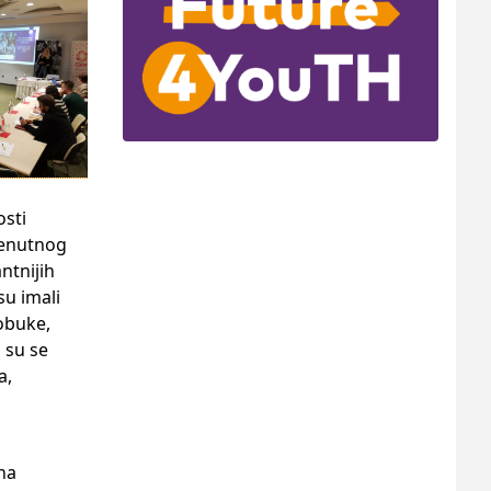
osti
trenutnog
ntnijih
su imali
 obuke,
 su se
a,
na