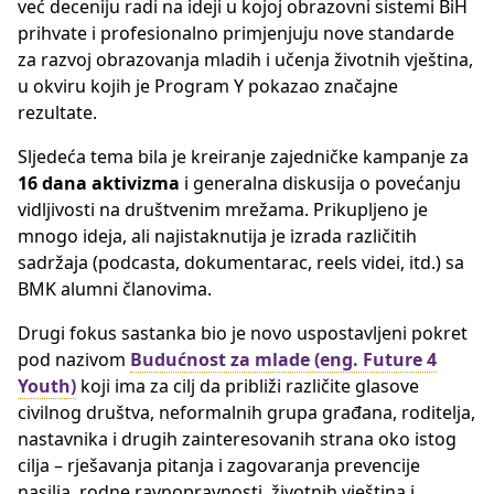
već deceniju radi na ideji u kojoj obrazovni sistemi BiH
prihvate i profesionalno primjenjuju nove standarde
za razvoj obrazovanja mladih i učenja životnih vještina,
u okviru kojih je Program Y pokazao značajne
rezultate.
Sljedeća tema bila je kreiranje zajedničke kampanje za
16 dana aktivizma
i generalna diskusija o povećanju
vidljivosti na društvenim mrežama. Prikupljeno je
mnogo ideja, ali najistaknutija je izrada različitih
sadržaja (podcasta, dokumentarac, reels videi, itd.) sa
BMK alumni članovima.
Drugi fokus sastanka bio je novo uspostavljeni pokret
pod nazivom
Budućnost za mlade (eng. Future 4
Youth)
koji ima za cilj da približi različite glasove
civilnog društva, neformalnih grupa građana, roditelja,
nastavnika i drugih zainteresovanih strana oko istog
cilja – rješavanja pitanja i zagovaranja prevencije
nasilja, rodne ravnopravnosti, životnih vještina i