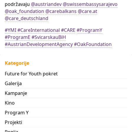
podržavaju
@austriandev
@swissembassysarajevo
@oak_foundation
@carebalkans
@care.at
@care_deutschland
#YMI
#CareInternational
#CARE
#ProgramY
#ProgramE
#SvicarskauBiH
#AustrianDevelopmentAgency
#OakFoundation
Kategorije
Future for Youth pokret
Galerija
Kampanje
Kino
Program Y
Projekti