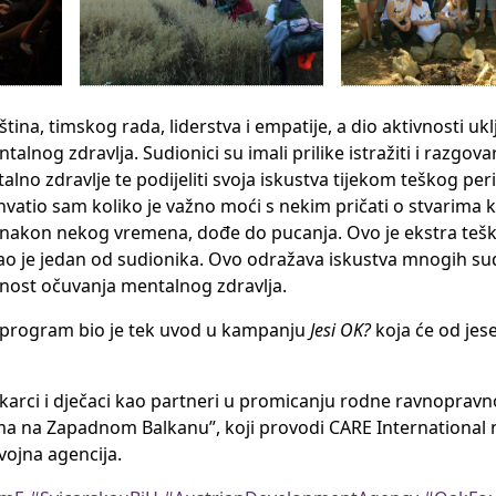
na, timskog rada, liderstva i empatije, a dio aktivnosti ukl
alnog zdravlja. Sudionici su imali prilike istražiti i razgova
lno zdravlje te podijeliti svoja iskustva tijekom teškog per
vatio sam koliko je važno moći s nekim pričati o stvarima k
, nakon nekog vremena, dođe do pucanja. Ovo je ekstra teš
kao je jedan od sudionika. Ovo odražava iskustva mnogih su
ažnost očuvanja mentalnog zdravlja.
j program bio je tek uvod u kampanju
Jesi OK?
koja će od jes
karci i dječaci kao partneri u promicanju rodne ravnopravno
ima na Zapadnom Balkanu”, koji provodi CARE International
vojna agencija.