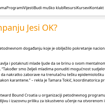
ama
Programi
Vijesti
Budi muško klub
Resursi
Kursevi
Kontakt
panju Jesi OK?
u petodnevnom događanju koje je obilježilo pokretanje nacio
avlja i potaknuti mlade ljude da se brinu o svom mentalnom
 “Također smo željeli mladima ponuditi mogućnost sudjelo
da nakratko zaborave na trenutačnu tešku epidemiološku si
akon karantene.” – rekla je Tamara Tokić, koordinatorica p
utward Bound Croatia u organizaciji petodnevnog programa
udljivu i izazovnu priliku za iskustveno učenje na otvorenom i