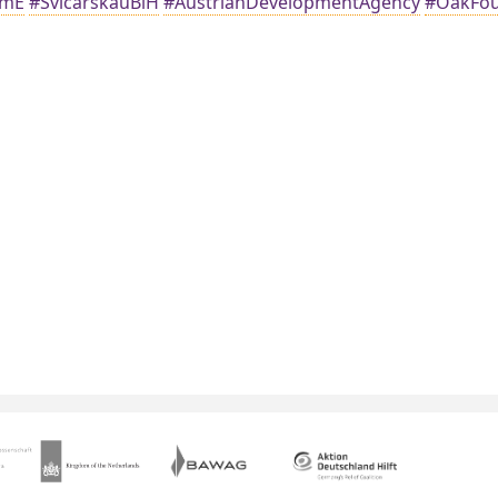
amE
#SvicarskauBiH
#AustrianDevelopmentAgency
#OakFou