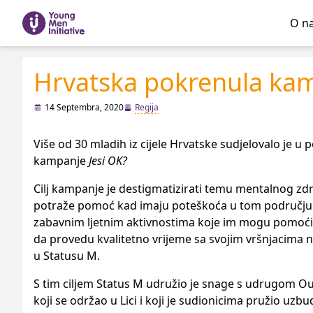
O n
Hrvatska pokrenula kam
14 Septembra, 2020
Regija
Više od 30 mladih iz cijele Hrvatske sudjelovalo je 
kampanje
Jesi OK?
Cilj kampanje je destigmatizirati temu mentalnog zdr
potraže pomoć kad imaju poteškoća u tom području.
zabavnim ljetnim aktivnostima koje im mogu pomoći 
da provedu kvalitetno vrijeme sa svojim vršnjacima n
u Statusu M.
S tim ciljem Status M udružio je snage s udrugom O
koji se održao u Lici i koji je sudionicima pružio uzb