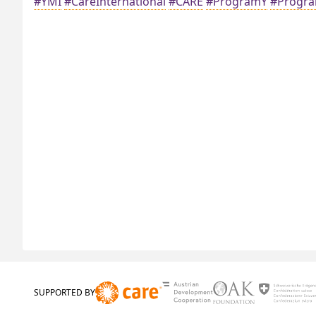
#YMI
#CareInternational
#CARE
#ProgramY
#Progr
SUPPORTED BY