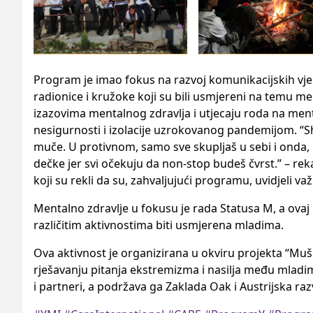
Program je imao fokus na razvoj komunikacijskih vješti
radionice i kružoke koji su bili usmjereni na temu ment
izazovima mentalnog zdravlja i utjecaju roda na menta
nesigurnosti i izolacije uzrokovanog pandemijom. “Sh
muče. U protivnom, samo sve skupljaš u sebi i onda
dečke jer svi očekuju da non-stop budeš čvrst.” – re
koji su rekli da su, zahvaljujući programu, uvidjeli v
Mentalno zdravlje u fokusu je rada Statusa M, a ova
različitim aktivnostima biti usmjerena mladima.
Ova aktivnost je organizirana u okviru projekta “Muš
rješavanju pitanja ekstremizma i nasilja među mlad
i partneri, a podržava ga Zaklada Oak i Austrijska raz