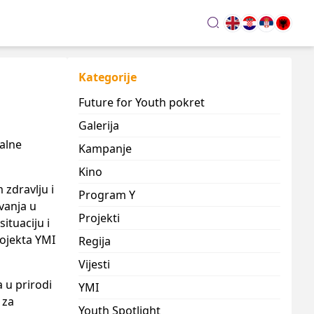
search
Kategorije
Future for Youth pokret
Galerija
nalne
Kampanje
Kino
 zdravlju i
Program Y
vanja u
Projekti
tuaciju i
rojekta YMI
Regija
Vijesti
 u prirodi
YMI
 za
Youth Spotlight