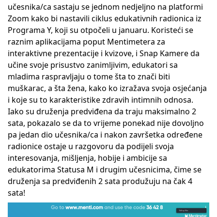
učesnika/ca sastaju se jednom nedjeljno na platformi
Zoom kako bi nastavili ciklus edukativnih radionica iz
Programa Y, koji su otpočeli u januaru. Koristeći se
raznim aplikacijama poput Mentimetera za
interaktivne prezentacije i kvizove, i Snap Kamere da
učine svoje prisustvo zanimljivim, edukatori sa
mladima raspravljaju o tome šta to znači biti
muškarac, a šta žena, kako ko izražava svoja osjećanja
i koje su to karakteristike zdravih intimnih odnosa.
Iako su druženja predviđena da traju maksimalno 2
sata, pokazalo se da to vrijeme ponekad nije dovoljno
pa jedan dio učesnika/ca i nakon završetka određene
radionice ostaje u razgovoru da podijeli svoja
interesovanja, mišljenja, hobije i ambicije sa
edukatorima Statusa M i drugim učesnicima, čime se
druženja sa predviđenih 2 sata produžuju na čak 4
sata!