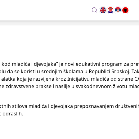
search
a kod mladića i djevojaka” je novi edukativni program za prev
 da se koristi u srednjim školama u Republici Srpskoj. Tak
atka koja je razvijena kroz Inicijativu mladića od strane 
e zdravstvene prakse i nasilje u svakodnevnom životu mlad
životnih stilova mladića i djevojaka prepoznavanjem društven
t odraslih.