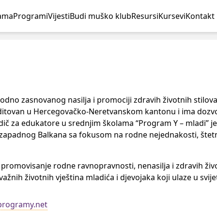
ama
Programi
Vijesti
Budi muško klub
Resursi
Kursevi
Kontakt
 rodno zasnovanog nasilja i promociji zdravih životnih stilov
editovan u Hercegovačko-Neretvanskom kantonu i ima dozvolu
 za edukatore u srednjim školama “Program Y – mladi” je al
a zapadnog Balkana sa fokusom na rodne nejednakosti, štetn
ima promovisanje rodne ravnopravnosti, nenasilja i zdravih 
ažnih životnih vještina mladića i djevojaka koji ulaze u svije
rogramy.net