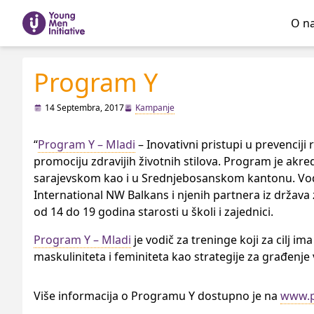
O n
Program Y
14 Septembra, 2017
Kampanje
“
Program Y – Mladi
– Inovativni pristupi u prevenciji
promociju zdravijih životnih stilova. Program je akr
sarajevskom kao i u Srednjebosanskom kantonu. Vodič
International NW Balkans i njenih partnera iz držav
od 14 do 19 godina starosti u školi i zajednici.
Program Y – Mladi
je vodič za treninge koji za cilj 
maskuliniteta i feminiteta kao strategije za građenje v
Više informacija o Programu Y dostupno je na
www.p