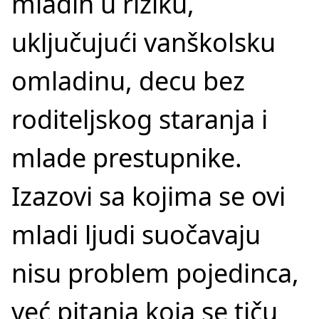
mladih u riziku,
uključujući vanškolsku
omladinu, decu bez
roditeljskog staranja i
mlade prestupnike.
Izazovi sa kojima se ovi
mladi ljudi suočavaju
nisu problem pojedinca,
već pitanja koja se tiču