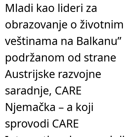
Mladi kao lideri za
obrazovanje o životnim
veštinama na Balkanu”
podržanom od strane
Austrijske razvojne
saradnje, CARE
Njemačka – a koji
sprovodi CARE