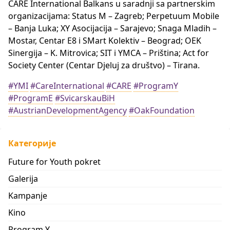
CARE International Balkans u saradnji sa partnerskim
organizacijama: Status M – Zagreb; Perpetuum Mobile
– Banja Luka; XY Asocijacija – Sarajevo; Snaga Mladih –
Mostar, Centar E8 i SMart Kolektiv – Beograd; OEK
Sinergija – K. Mitrovica; SIT i YMCA – Priština; Act for
Society Center (Centar Djeluj za društvo) – Tirana.
#YMI
#CareInternational
#CARE
#ProgramY
#ProgramE
#SvicarskauBiH
#AustrianDevelopmentAgency
#OakFoundation
Категорије
Future for Youth pokret
Galerija
Kampanje
Kino
Program Y