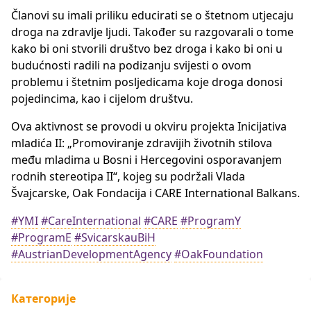
Članovi su imali priliku educirati se o štetnom utjecaju
droga na zdravlje ljudi. Također su razgovarali o tome
kako bi oni stvorili društvo bez droga i kako bi oni u
budućnosti radili na podizanju svijesti o ovom
problemu i štetnim posljedicama koje droga donosi
pojedincima, kao i cijelom društvu.
Ova aktivnost se provodi u okviru projekta Inicijativa
mladića II: „Promoviranje zdravijih životnih stilova
među mladima u Bosni i Hercegovini osporavanjem
rodnih stereotipa II“, kojeg su podržali Vlada
Švajcarske, Oak Fondacija i CARE International Balkans.
#YMI
#CareInternational
#CARE
#ProgramY
#ProgramE
#SvicarskauBiH
#AustrianDevelopmentAgency
#OakFoundation
Категорије