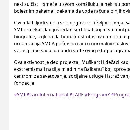
neki su čistili smeće u svom komšiluku, a neki su po
bolesnim bakama i dekama da vode računa o njihovi
Ovi mladi ljudi su bili vrlo odgovorni i željni učenja. 
YMI projekat dao još jedan sertifikat kojim su upotpu
biografije, izgleda da budućnost obećava mnogo uspeha
organizacija YMCA počne da radi u normalnim uslovim
svoje grupe sada, da budu vođe ovog istog programa,
Ova aktivnost je deo projekta „Muškarci i dečaci kao
ekstremizma i nasilja mladih na Balkanu“ koji sprovo
centrom za savetovanje, socijalne usluge i istraživan
fondacije.
#YMI
#CareInternational
#CARE
#ProgramY
#Progr