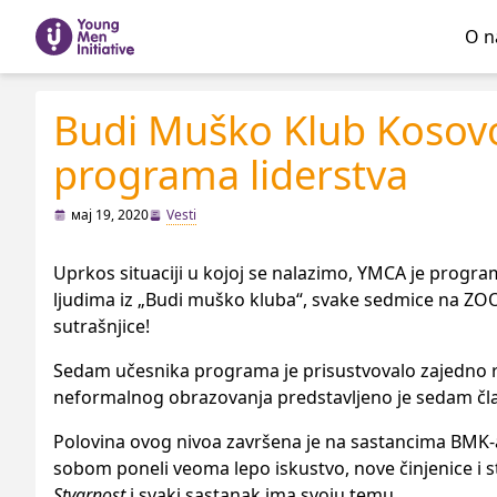
O 
Budi Muško Klub Kosovo
programa liderstva
мај 19, 2020
Vesti
Uprkos situaciji u kojoj se nalazimo, YMCA je progra
ljudima iz „Budi muško kluba“, svake sedmice na ZOO
sutrašnjice!
Sedam učesnika programa je prisustvovalo zajedno rad
neformalnog obrazovanja predstavljeno je sedam čl
Polovina ovog nivoa završena je na sastancima BMK-a,
sobom poneli veoma lepo iskustvo, nove činjenice i st
Stvarnost
i svaki sastanak ima svoju temu.