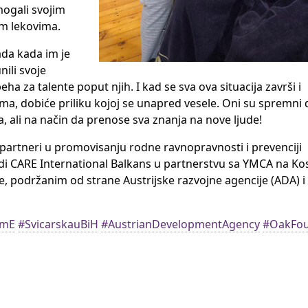
mogali svojim
m lekovima.
Sada kada im je
nili svoje
 za talente poput njih. I kad se sva ova situacija završi i
a, dobiće priliku kojoj se unapred vesele. Oni su spremni 
 ali na način da prenose sva znanja na nove ljude!
 partneri u promovisanju rodne ravnopravnosti i prevenciji
di CARE International Balkans u partnerstvu sa YMCA na Kos
je, podržanim od strane Austrijske razvojne agencije (ADA) 
amE
#SvicarskauBiH
#AustrianDevelopmentAgency
#OakFou