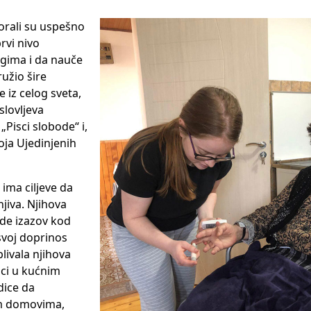
orali su uspešno
prvi nivo
ugima i da nauče
užio šire
 iz celog sveta,
slovljeva
„Pisci slobode“ i,
oja Ujedinjenih
 ima ciljeve da
jiva. Njihova
ade izazov kod
 svoj doprinos
livala njihova
jci u kućnim
dice da
im domovima,