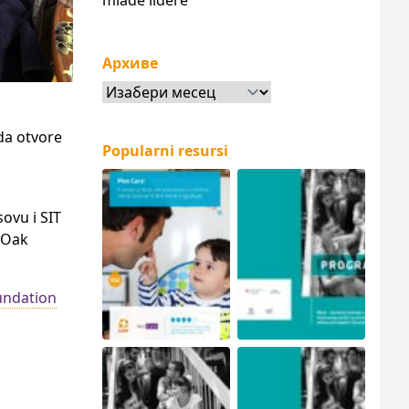
mlade lidere
Архиве
Архиве
da otvore
Popularni resursi
ovu i SIT
i Oak
ndation