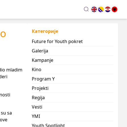
search
vo
Категорије
Future for Youth pokret
Galerija
Kampanje
Kino
udio mladim
deri
Program Y
Projekti
nosti
Regija
Vesti
 su sa
YMI
zove
Youth Spotlight