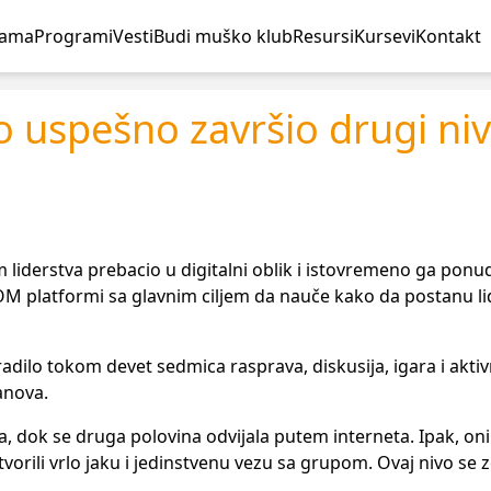
nama
Programi
Vesti
Budi muško klub
Resursi
Kursevi
Kontakt
 uspešno završio drugi ni
m liderstva prebacio u digitalni oblik i istovremeno ga pon
M platformi sa glavnim ciljem da nauče kako da postanu li
ilo tokom devet sedmica rasprava, diskusija, igara i aktiv
anova.
 dok se druga polovina odvijala putem interneta. Ipak, oni
vorili vrlo jaku i jedinstvenu vezu sa grupom. Ovaj nivo se 