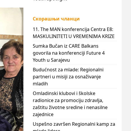
Скорашњи чланци
11. The MAN konferencija Centra E8:
MASKULINITETI U VREMENIMA KRIZE
Sumka Bučan iz CARE Balkans
govorila na konferenciji Future 4
Youth u Sarajevu
Budućnost za mlade: Regionalni
partneri u misiji za osnaživanje
mladih
Omladinski klubovi i školske
radionice za promociju zdravlja,
zaštitu životne sredine i nenasilne
zajednice
Uspešno završen Regionalni kamp za