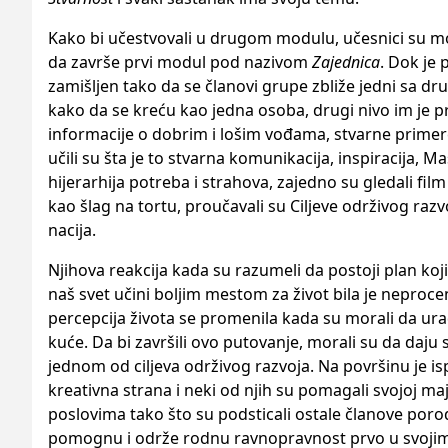
Kako bi učestvovali u drugom modulu, učesnici su m
da završe prvi modul pod nazivom
Zajednica
. Dok je 
zamišljen tako da se članovi grupe zbliže jedni sa dr
kako da se kreću kao jedna osoba, drugi nivo im je pr
informacije o dobrim i lošim vođama, stvarne primere
učili su šta je to stvarna komunikacija, inspiracija, Ma
hijerarhija potreba i strahova, zajedno su gledali film 
kao šlag na tortu, proučavali su Ciljeve održivog razv
nacija.
Njihova reakcija kada su razumeli da postoji plan koji
naš svet učini boljim mestom za život bila je neprocen
percepcija života se promenila kada su morali da ur
kuće. Da bi završili ovo putovanje, morali su da daju
jednom od ciljeva održivog razvoja. Na površinu je isp
kreativna strana i neki od njih su pomagali svojoj ma
poslovima tako što su podsticali ostale članove poro
pomognu i održe rodnu ravnopravnost prvo u svoj