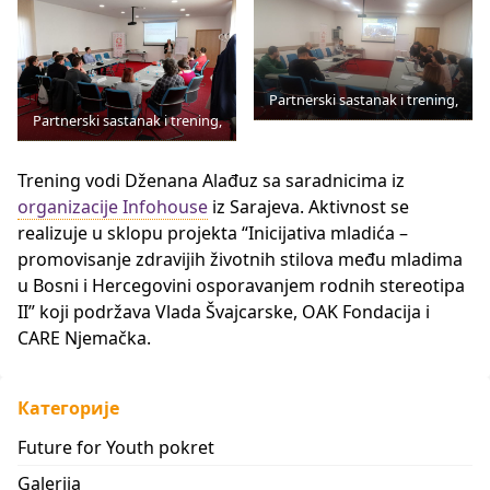
Partnerski sastanak i trening,
Partnerski sastanak i trening,
Trening vodi Dženana Alađuz sa saradnicima iz
organizacije Infohouse
iz Sarajeva. Aktivnost se
realizuje u sklopu projekta “Inicijativa mladića –
promovisanje zdravijih životnih stilova među mladima
u Bosni i Hercegovini osporavanjem rodnih stereotipa
II” koji podržava Vlada Švajcarske, OAK Fondacija i
CARE Njemačka.
Категорије
Future for Youth pokret
Galerija