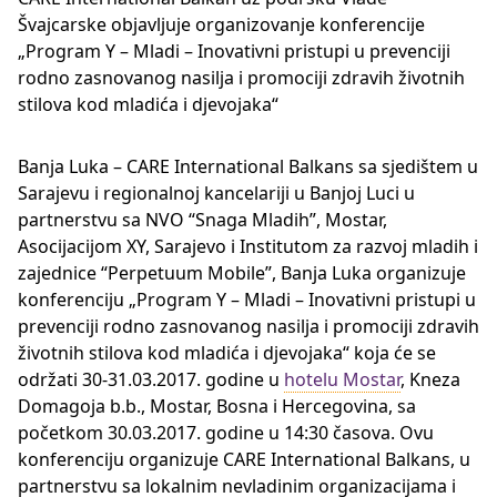
Švajcarske objavljuje organizovanje konferencije
„Program Y – Mladi – Inovativni pristupi u prevenciji
rodno zasnovanog nasilja i promociji zdravih životnih
stilova kod mladića i djevojaka“
Banja Luka – CARE International Balkans sa sjedištem u
Sarajevu i regionalnoj kancelariji u Banjoj Luci u
partnerstvu sa NVO “Snaga Mladih”, Mostar,
Asocijacijom XY, Sarajevo i Institutom za razvoj mladih i
zajednice “Perpetuum Mobile”, Banja Luka organizuje
konferenciju „Program Y – Mladi – Inovativni pristupi u
prevenciji rodno zasnovanog nasilja i promociji zdravih
životnih stilova kod mladića i djevojaka“ koja će se
održati 30-31.03.2017. godine u
hotelu Mostar
, Kneza
Domagoja b.b., Mostar, Bosna i Hercegovina, sa
početkom 30.03.2017. godine u 14:30 časova. Ovu
konferenciju organizuje CARE International Balkans, u
partnerstvu sa lokalnim nevladinim organizacijama i