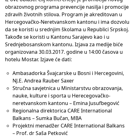
obrazovnog programa prevencije nasilja i promocije
zdravih životnih stilova. Program je akreditovan u
Hercegovačko-Neretvanskom kantonu i ima dozvolu
da se koristi u srednjim školama u Republici Srpskoj.
Takođe se koristi u Kantonu Sarajevo kao i u
Srednjebosanskom kantonu. Izjava za medije biće
organizovana 30.03.2017. godine u 14:00 časova u
hotelu Mostar. Izjave će dati:
Ambasadorka Švajcarske u Bosni i Hercegovini,
NJ.E. Andrea Rauber Saxer
Stručna savjetnica u Ministarstvu obrazovanja,
nauke, kulture i sporta u Herecegovačko-
neretvanskom kantonu – Emina Jusufbegović
Regionalna direktorica CARE International
Balkans – Sumka Bučan, MBA
Projektni menadžer CARE International Balkans
– Prof. dr Saša Petković