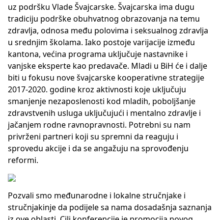
uz podršku Vlade Švajcarske. Švajcarska ima dugu
tradiciju podrške obuhvatnog obrazovanja na temu
zdravlja, odnosa među polovima i seksualnog zdravlja
u srednjim školama. Iako postoje varijacije između
kantona, većina programa uključuje nastavnike i
vanjske eksperte kao predavače. Mladi u BiH će i dalje
biti u fokusu nove švajcarske kooperativne strategije
2017-2020. godine kroz aktivnosti koje uključuju
smanjenje nezaposlenosti kod mladih, poboljšanje
zdravstvenih usluga uključujući i mentalno zdravlje i
jačanjem rodne ravnopravnosti. Potrebni su nam
privrženi partneri koji su spremni da reaguju i
sprovedu akcije i da se angažuju na sprovođenju
reformi.
Pozvali smo međunarodne i lokalne stručnjake i
stručnjakinje da podijele sa nama dosadašnja saznanja
iz ove oblasti. Cilj konferencije je promocija novog