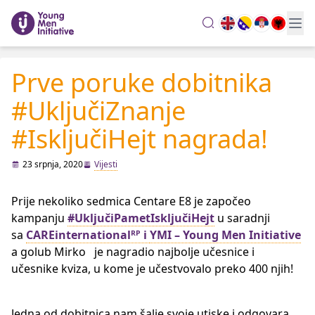
search
Prve poruke dobitnika
#UključiZnanje
#IsključiHejt nagrada!
23 srpnja, 2020
Vijesti
Prije nekoliko sedmica Centare E8 je započeo
kampanju
#UključiPametIsključiHejt
u saradnji
sa
CAREinternationalᴿᴾ i
YMI – Young Men Initiative
a golub Mirko je nagradio najbolje učesnice i
učesnike kviza, u kome je učestvovalo preko 400 njih!
Jedna od dobitnica nam šalje svoje utiske i odgovara