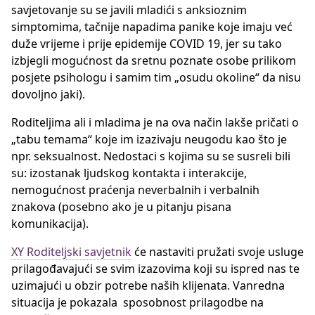
savjetovanje su se javili mladići s anksioznim
simptomima, tačnije napadima panike koje imaju već
duže vrijeme i prije epidemije COVID 19, jer su tako
izbjegli mogućnost da sretnu poznate osobe prilikom
posjete psihologu i samim tim „osudu okoline“ da nisu
dovoljno jaki).
Roditeljima ali i mladima je na ova način lakše pričati o
„tabu temama“ koje im izazivaju neugodu kao što je
npr. seksualnost. Nedostaci s kojima su se susreli bili
su: izostanak ljudskog kontakta i interakcije,
nemogućnost praćenja neverbalnih i verbalnih
znakova (posebno ako je u pitanju pisana
komunikacija).
XY Roditeljski savjetnik
će nastaviti pružati svoje usluge
prilagođavajući se svim izazovima koji su ispred nas te
uzimajući u obzir potrebe naših klijenata. Vanredna
situacija je pokazala sposobnost prilagodbe na