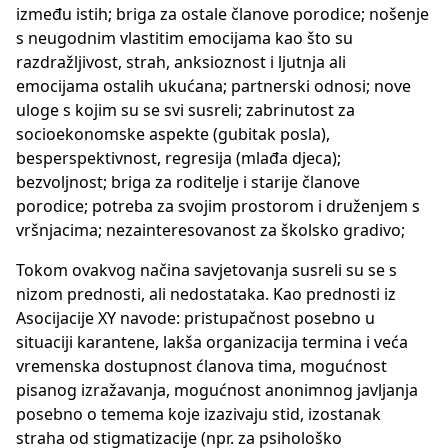
između istih; briga za ostale članove porodice; nošenje
s neugodnim vlastitim emocijama kao što su
razdražljivost, strah, anksioznost i ljutnja ali
emocijama ostalih ukućana; partnerski odnosi; nove
uloge s kojim su se svi susreli; zabrinutost za
socioekonomske aspekte (gubitak posla),
besperspektivnost, regresija (mlađa djeca);
bezvoljnost; briga za roditelje i starije članove
porodice; potreba za svojim prostorom i druženjem s
vršnjacima; nezainteresovanost za školsko gradivo;
Tokom ovakvog načina savjetovanja susreli su se s
nizom prednosti, ali nedostataka. Kao prednosti iz
Asocijacije XY navode: pristupačnost posebno u
situaciji karantene, lakša organizacija termina i veća
vremenska dostupnost ćlanova tima, mogućnost
pisanog izražavanja, mogućnost anonimnog javljanja
posebno o temema koje izazivaju stid, izostanak
straha od stigmatizacije (npr. za psihološko