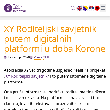
search
XY Roditeljski savjetnik
putem digitalnih
platformi u doba Korone
29 svibnja, 2020
Vijesti
,
YMI
Asocijacija XY već tri godine uspješno realizira projekat
„
XY Roditeljski savjetnik
“ i to putem istoimene digitalne
platforme.
Ona pruža informacije i podršku roditeljima tinejdžera
i djece svih uzrasta. Na platformi se nalazi veliki broj
članaka, kratkih tekstova i obrazovnih slika koje
obrađuju teme vezane za psihofizičke ali i socijalne