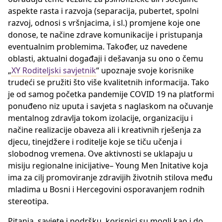
aspekte rasta i razvoja (separacija, pubertet, spolni
razvoj, odnosi s vršnjacima, i sl.) promjene koje one
donose, te načine zdrave komunikacije i pristupanja
eventualnim problemima. Također, uz navedene
oblasti, aktualni događaji i dešavanja su ono o čemu
„
XY Roditeljski savjetnik
“ upoznaje svoje korisnike
trudeći se pružiti što više kvalitetnih informacija. Tako
je od samog početka pandemije COVID 19 na platformi
ponuđeno niz uputa i savjeta s naglaskom na očuvanje
mentalnog zdravlja tokom izolacije, organizaciju i
načine realizacije obaveza ali i kreativnih rješenja za
djecu, tinejdžere i roditelje koje se tiču učenja i
slobodnog vremena. Ove aktivnosti se uklapaju u
misiju regionalne inicijative– Young Men Initative koja
ima za cilj promoviranje zdravijih životnih stilova među
mladima u Bosni i Hercegovini osporavanjem rodnih
stereotipa.
Pitanja, savjete i podršku, korisnici su mogli kao i do