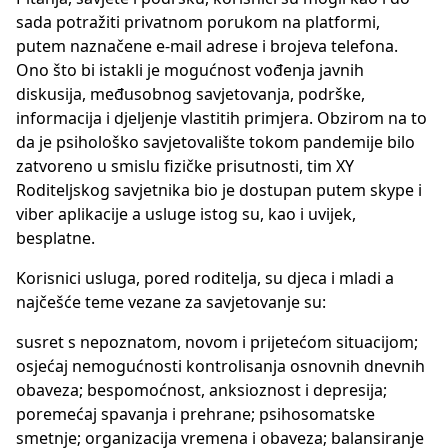
sada potražiti privatnom porukom na platformi,
putem naznačene e-mail adrese i brojeva telefona.
Ono što bi istakli je mogućnost vođenja javnih
diskusija, međusobnog savjetovanja, podrške,
informacija i djeljenje vlastitih primjera. Obzirom na to
da je psihološko savjetovalište tokom pandemije bilo
zatvoreno u smislu fizičke prisutnosti, tim XY
Roditeljskog savjetnika bio je dostupan putem skype i
viber aplikacije a usluge istog su, kao i uvijek,
besplatne.
Korisnici usluga, pored roditelja, su djeca i mladi a
najčešće teme vezane za savjetovanje su:
susret s nepoznatom, novom i prijetećom situacijom;
osjećaj nemogućnosti kontrolisanja osnovnih dnevnih
obaveza; bespomoćnost, anksioznost i depresija;
poremećaj spavanja i prehrane; psihosomatske
smetnje; organizacija vremena i obaveza; balansiranje