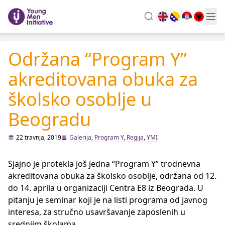
search
Održana “Program Y”
akreditovana obuka za
školsko osoblje u
Beogradu
22 travnja, 2019
Galerija
,
Program Y
,
Regija
,
YMI
Sjajno je protekla još jedna “Program Y” trodnevna
akreditovana obuka za školsko osoblje, održana od 12.
do 14. aprila u organizaciji Centra E8 iz Beograda. U
pitanju je seminar koji je na listi programa od javnog
interesa, za stručno usavršavanje zaposlenih u
srednjim školama.