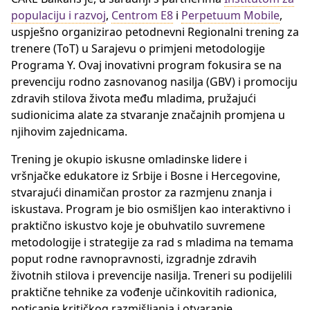
populaciju i razvoj
,
Centrom E8
i
Perpetuum Mobile
,
uspješno organizirao petodnevni Regionalni trening za
trenere (ToT) u Sarajevu o primjeni metodologije
Programa Y. Ovaj inovativni program fokusira se na
prevenciju rodno zasnovanog nasilja (GBV) i promociju
zdravih stilova života među mladima, pružajući
sudionicima alate za stvaranje značajnih promjena u
njihovim zajednicama.
Trening je okupio iskusne omladinske lidere i
vršnjačke edukatore iz Srbije i Bosne i Hercegovine,
stvarajući dinamičan prostor za razmjenu znanja i
iskustava. Program je bio osmišljen kao interaktivno i
praktično iskustvo koje je obuhvatilo suvremene
metodologije i strategije za rad s mladima na temama
poput rodne ravnopravnosti, izgradnje zdravih
životnih stilova i prevencije nasilja. Treneri su podijelili
praktične tehnike za vođenje učinkovitih radionica,
poticanje kritičkog razmišljanja i otvaranje