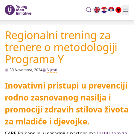
search
Regionalni trening za
trenere o metodologiji
Programa Y
30 Novembra, 2024
Vijesti
Inovativni pristupi u prevenciji
rodno zasnovanog nasilja i
promociji zdravih stilova života
za mladiće i djevojke.
CARE Balkans je, u saradnji s partnerima
Institutom za