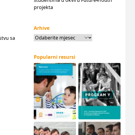
studentima u okviru Future4Youth
projekta
Arhive
Arhive
stvu sa
Popularni resursi