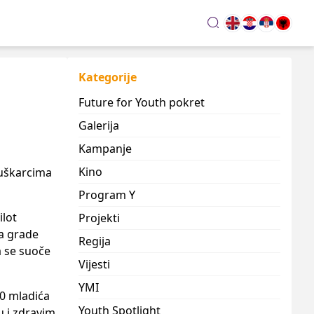
search
Kategorije
Future for Youth pokret
Galerija
Kampanje
Kino
muškarcima
Program Y
ilot
Projekti
da grade
Regija
a se suoče
Vijesti
YMI
50 mladića
Youth Spotlight
u i zdravim