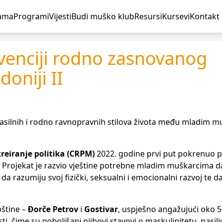
ama
Programi
Vijesti
Budi muško klub
Resursi
Kursevi
Kontakt
revenciji rodno zasnovanog
oniji II
nenasilnih i rodno ravnopravnih stilova života među mladim 
kreiranje politika (CRPM)
2022. godine prvi put pokrenuo p
. Projekat je razvio vještine potrebne mladim muškarcima 
 razumiju svoj fizički, seksualni i emocionalni razvoj te d
pštine –
Đorče Petrov
i
Gostivar
, uspješno angažujući oko 
i, čime su poboljšani njihovi stavovi o maskulinitetu, nasilj