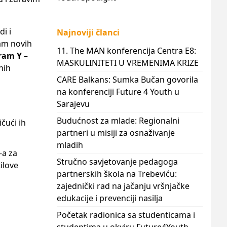
i i
Najnoviji članci
am novih
11. The MAN konferencija Centra E8:
ram Y
–
MASKULINITETI U VREMENIMA KRIZE
nih
CARE Balkans: Sumka Bučan govorila
na konferenciji Future 4 Youth u
Sarajevu
Budućnost za mlade: Regionalni
čući ih
partneri u misiji za osnaživanje
mladih
-a za
Stručno savjetovanje pedagoga
ilove
partnerskih škola na Trebeviću:
zajednički rad na jačanju vršnjačke
edukacije i prevenciji nasilja
Početak radionica sa studenticama i