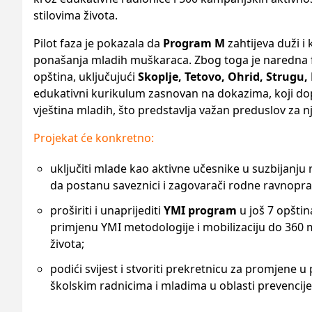
stilovima života.
Pilot faza je pokazala da
Program M
zahtijeva duži i
ponašanja mladih muškaraca. Zbog toga je naredna f
opština, uključujući
Skoplje, Tetovo, Ohrid, Strugu
edukativni kurikulum zasnovan na dokazima, koji dopr
vještina mladih, što predstavlja važan preduslov za n
Projekat će konkretno:
uključiti mlade kao aktivne učesnike u suzbijanju
da postanu saveznici i zagovarači rodne ravnopra
proširiti i unaprijediti
YMI program
u još 7 opšti
primjenu YMI metodologije i mobilizaciju do 360 
života;
podići svijest i stvoriti prekretnicu za promjene
školskim radnicima i mladima u oblasti prevencij