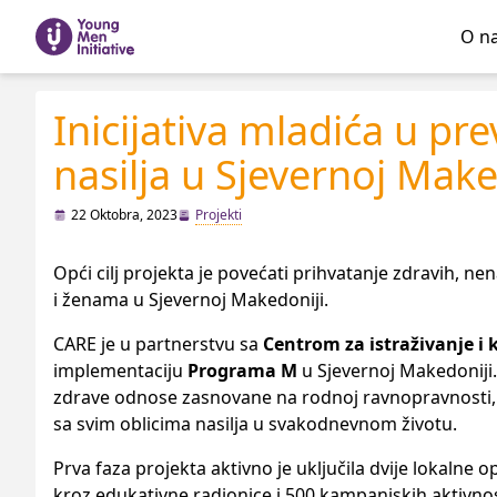
O n
Inicijativa mladića u p
nasilja u Sjevernoj Maked
22 Oktobra, 2023
Projekti
Opći cilj projekta je povećati prihvatanje zdravih, 
i ženama u Sjevernoj Makedoniji.
CARE je u partnerstvu sa
Centrom za istraživanje i 
implementaciju
Programa M
u Sjevernoj Makedoniji
zdrave odnose zasnovane na rodnoj ravnopravnosti, da
sa svim oblicima nasilja u svakodnevnom životu.
Prva faza projekta aktivno je uključila dvije lokalne o
kroz edukativne radionice i 500 kampanjskih aktivnost