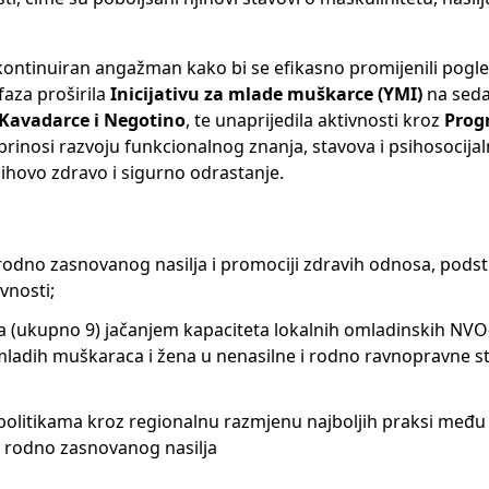
 kontinuiran angažman kako bi se efikasno promijenili pogled
aza proširila
Inicijativu za mlade muškarce (YMI)
na sed
, Kavadarce i Negotino
, te unaprijedila aktivnosti kroz
Prog
inosi razvoju funkcionalnog znanja, stavova i psihosocijal
jihovo zdravo i sigurno odrastanje.
 rodno zasnovanog nasilja i promociji zdravih odnosa, podsti
vnosti;
na (ukupno 9) jačanjem kapaciteta lokalnih omladinskih NVO
mladih muškaraca i žena u nenasilne i rodno ravnopravne st
 u politikama kroz regionalnu razmjenu najboljih praksi među
e rodno zasnovanog nasilja