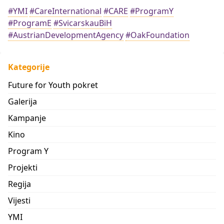
#YMI
#CareInternational
#CARE
#ProgramY
#ProgramE
#SvicarskauBiH
#AustrianDevelopmentAgency
#OakFoundation
Kategorije
Future for Youth pokret
Galerija
Kampanje
Kino
Program Y
Projekti
Regija
Vijesti
YMI