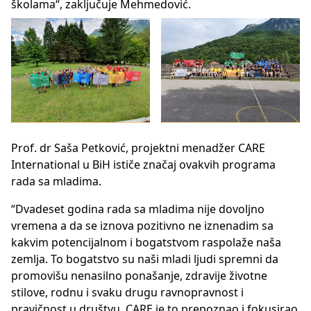
školama“, zaključuje Mehmedović.
Prof. dr Saša Petković, projektni menadžer CARE
International u BiH ističe značaj ovakvih programa
rada sa mladima.
“Dvadeset godina rada sa mladima nije dovoljno
vremena a da se iznova pozitivno ne iznenadim sa
kakvim potencijalnom i bogatstvom raspolaže naša
zemlja. To bogatstvo su naši mladi ljudi spremni da
promovišu nenasilno ponašanje, zdravije životne
stilove, rodnu i svaku drugu ravnopravnost i
pravičnost u društvu. CARE je to prepoznao i fokusirao