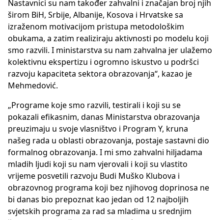
Nastavnici su nam također zahvalni i značajan broj njih
širom BiH, Srbije, Albanije, Kosova i Hrvatske sa
izraženom motivacijom pristupa metodološkim
obukama, a zatim realiziraju aktivnosti po modelu koji
smo razvili. I ministarstva su nam zahvalna jer ulažemo
kolektivnu ekspertizu i ogromno iskustvo u podršci
razvoju kapaciteta sektora obrazovanja“, kazao je
Mehmedović.
„Programe koje smo razvili, testirali i koji su se
pokazali efikasnim, danas Ministarstva obrazovanja
preuzimaju u svoje vlasništvo i Program Y, kruna
našeg rada u oblasti obrazovanja, postaje sastavni dio
formalnog obrazovanja. I mi smo zahvalni hiljadama
mladih ljudi koji su nam vjerovali i koji su vlastito
vrijeme posvetili razvoju Budi Muško Klubova i
obrazovnog programa koji bez njihovog doprinosa ne
bi danas bio prepoznat kao jedan od 12 najboljih
svjetskih programa za rad sa mladima u srednjim