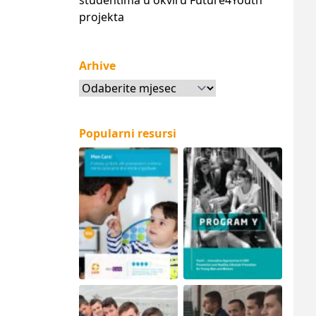
studentima u okviru Future4Youth
projekta
Arhive
Arhive
Popularni resursi