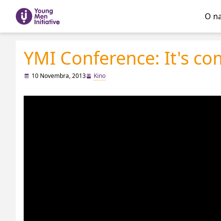
O n
YMI Conference: It's com
10 Novembra, 2013
Kino