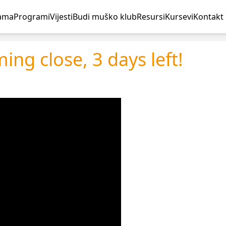
ama
Programi
Vijesti
Budi muško klub
Resursi
Kursevi
Kontakt
ing close, 3 days left!