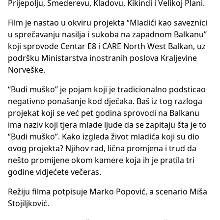
Prijepolju, Smederevu, Kladovu, Kikindi i Velikoj Plani.
Film je nastao u okviru projekta “Mladići kao saveznici
u sprečavanju nasilja i sukoba na zapadnom Balkanu”
koji sprovode Centar E8 i CARE North West Balkan, uz
podršku Ministarstva inostranih poslova Kraljevine
Norveške.
“Budi muško” je pojam koji je tradicionalno podsticao
negativno ponašanje kod dječaka. Baš iz tog razloga
projekat koji se već pet godina sprovodi na Balkanu
ima naziv koji tjera mlade ljude da se zapitaju šta je to
“Budi muško”. Kako izgleda život mladića koji su dio
ovog projekta? Njihov rad, lična promjena i trud da
nešto promijene okom kamere koja ih je pratila tri
godine vidjećete večeras.
Režiju filma potpisuje Marko Popović, a scenario Miša
Stojiljković.