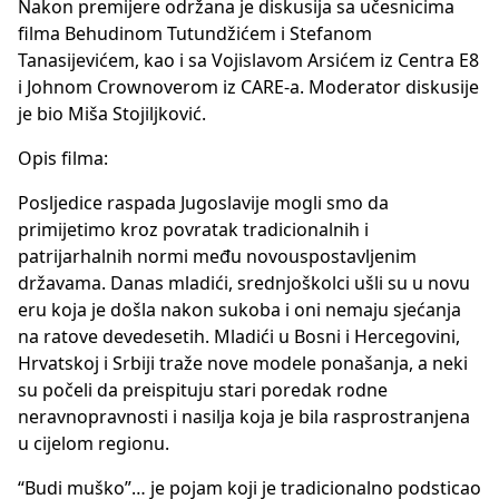
Nakon premijere održana je diskusija sa učesnicima
filma Behudinom Tutundžićem i Stefanom
Tanasijevićem, kao i sa Vojislavom Arsićem iz Centra E8
i Johnom Crownoverom iz CARE-a. Moderator diskusije
je bio Miša Stojiljković.
Opis filma:
Posljedice raspada Jugoslavije mogli smo da
primijetimo kroz povratak tradicionalnih i
patrijarhalnih normi među novouspostavljenim
državama. Danas mladići, srednjoškolci ušli su u novu
eru koja je došla nakon sukoba i oni nemaju sjećanja
na ratove devedesetih. Mladići u Bosni i Hercegovini,
Hrvatskoj i Srbiji traže nove modele ponašanja, a neki
su počeli da preispituju stari poredak rodne
neravnopravnosti i nasilja koja je bila rasprostranjena
u cijelom regionu.
“Budi muško”… je pojam koji je tradicionalno podsticao