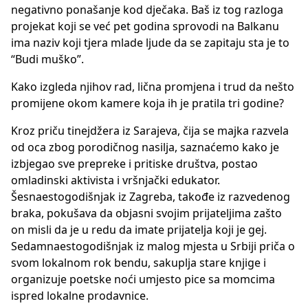
negativno ponašanje kod dječaka. Baš iz tog razloga
projekat koji se već pet godina sprovodi na Balkanu
ima naziv koji tjera mlade ljude da se zapitaju sta je to
“Budi muško”.
Kako izgleda njihov rad, lična promjena i trud da nešto
promijene okom kamere koja ih je pratila tri godine?
Kroz priču tinejdžera iz Sarajeva, čija se majka razvela
od oca zbog porodičnog nasilja, saznaćemo kako je
izbjegao sve prepreke i pritiske društva, postao
omladinski aktivista i vršnjački edukator.
Šesnaestogodišnjak iz Zagreba, takođe iz razvedenog
braka, pokušava da objasni svojim prijateljima zašto
on misli da je u redu da imate prijatelja koji je gej.
Sedamnaestogodišnjak iz malog mjesta u Srbiji priča o
svom lokalnom rok bendu, sakuplja stare knjige i
organizuje poetske noći umjesto pice sa momcima
ispred lokalne prodavnice.