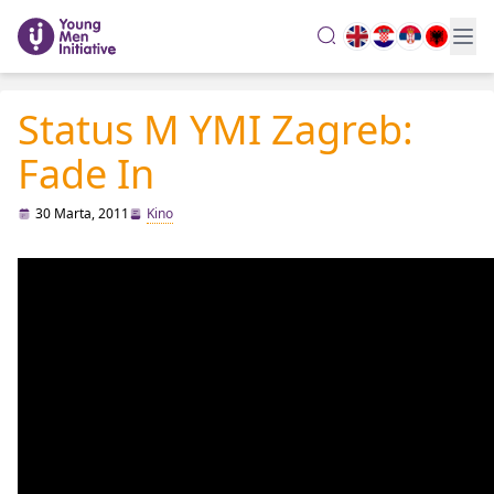
search
Status M YMI Zagreb:
Fade In
30 Marta, 2011
Kino