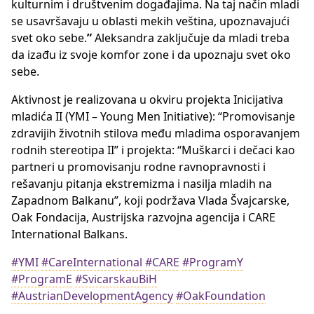
kulturnim i društvenim događajima. Na taj način mladi
se usavršavaju u oblasti mekih veština, upoznavajući
svet oko sebe.
”
Aleksandra zaključuje da mladi treba
da izađu iz svoje komfor zone i da upoznaju svet oko
sebe.
Aktivnost je realizovana u okviru projekta Inicijativa
mladića II (YMI – Young Men Initiative): “Promovisanje
zdravijih životnih stilova među mladima osporavanjem
rodnih stereotipa II” i projekta: “Muškarci i dečaci kao
partneri u promovisanju rodne ravnopravnosti i
rešavanju pitanja ekstremizma i nasilja mladih na
Zapadnom Balkanu”, koji podržava Vlada Švajcarske,
Oak Fondacija, Austrijska razvojna agencija i CARE
International Balkans.
#YMI
#CareInternational
#CARE
#ProgramY
#ProgramE
#SvicarskauBiH
#AustrianDevelopmentAgency
#OakFoundation