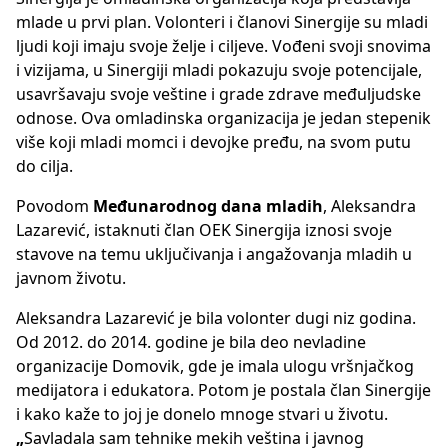
mlade u prvi plan. Volonteri i članovi Sinergije su mladi
ljudi koji imaju svoje želje i ciljeve. Vođeni svoji snovima
i vizijama, u Sinergiji mladi pokazuju svoje potencijale,
usavršavaju svoje veštine i grade zdrave međuljudske
odnose. Ova omladinska organizacija je jedan stepenik
više koji mladi momci i devojke pređu, na svom putu
do cilja.
Povodom
Međunarodnog dana mladih
, Aleksandra
Lazarević, istaknuti član OEK Sinergija iznosi svoje
stavove na temu uključivanja i angažovanja mladih u
javnom životu.
Aleksandra Lazarević je bila volonter dugi niz godina.
Od 2012. do 2014. godine je bila deo nevladine
organizacije Domovik, gde je imala ulogu vršnjačkog
medijatora i edukatora. Potom je postala član Sinergije
i kako kaže to joj je donelo mnoge stvari u životu.
„
Savladala sam tehnike mekih veština i javnog