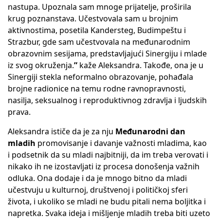
nastupa. Upoznala sam mnoge prijatelje, proširila
krug poznanstava. Učestvovala sam u brojnim
aktivnostima, posetila Kandersteg, Budimpeštu i
Strazbur, gde sam učestvovala na međunarodnim
obrazovnim sesijama, predstavljajući Sinergiju i mlade
iz svog okruženja.
”
kaže Aleksandra. Takođe, ona je u
Sinergiji stekla neformalno obrazovanje, pohađala
brojne radionice na temu rodne ravnopravnosti,
nasilja, seksualnog i reproduktivnog zdravlja i ljudskih
prava.
Aleksandra ističe da je za nju
Međunarodni dan
mladih
promovisanje i davanje važnosti mladima, kao
i podsetnik da su mladi najbitniji, da im treba verovati i
nikako ih ne izostavljati iz procesa donošenja važnih
odluka. Ona dodaje i da je mnogo bitno da mladi
učestvuju u kulturnoj, društvenoj i političkoj sferi
života, i ukoliko se mladi ne budu pitali nema boljitka i
napretka. Svaka ideja i mišljenje mladih treba biti uzeto