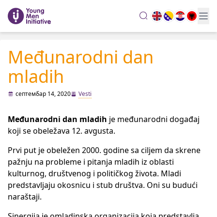
search
Međunarodni dan
mladih
септембар 14, 2020
Vesti
Međunarodni dan mladih
je međunarodni događaj
koji se obeležava 12. avgusta.
Prvi put je obeležen 2000. godine sa ciljem da skrene
pažnju na probleme i pitanja mladih iz oblasti
kulturnog, društvenog i političkog života. Mladi
predstavljaju okosnicu i stub društva. Oni su budući
naraštaji.
Sinergija je omladinska organizacija koja predstavlja