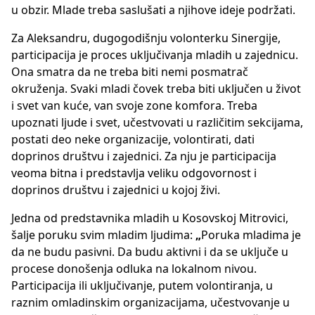
u obzir. Mlade treba saslušati a njihove ideje podržati.
Za Aleksandru, dugogodišnju volonterku Sinergije,
participacija je proces uključivanja mladih u zajednicu.
Ona smatra da ne treba biti nemi posmatrač
okruženja. Svaki mladi čovek treba biti uključen u život
i svet van kuće, van svoje zone komfora. Treba
upoznati ljude i svet, učestvovati u različitim sekcijama,
postati deo neke organizacije, volontirati, dati
doprinos društvu i zajednici. Za nju je participacija
veoma bitna i predstavlja veliku odgovornost i
doprinos društvu i zajednici u kojoj živi.
Jedna od predstavnika mladih u Kosovskoj Mitrovici,
šalje poruku svim mladim ljudima:
„
Poruka mladima je
da ne budu pasivni. Da budu aktivni i da se uključe u
procese donošenja odluka na lokalnom nivou.
Participacija ili uključivanje, putem volontiranja, u
raznim omladinskim organizacijama, učestvovanje u