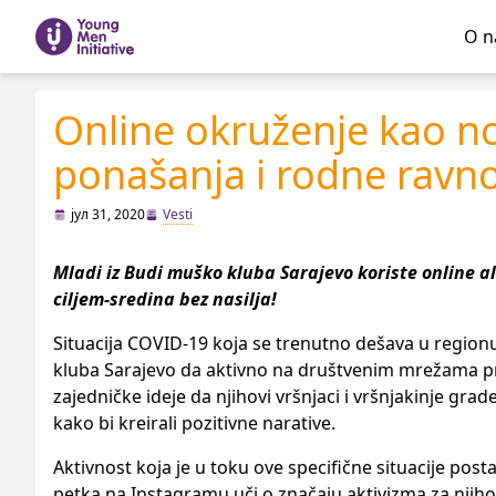
O 
Online okruženje kao no
ponašanja i rodne ravn
јул 31, 2020
Vesti
Mladi iz Budi muško kluba Sarajevo koriste online al
ciljem-sredina bez nasilja!
Situacija COVID-19 koja se trenutno dešava u regionu 
kluba Sarajevo da aktivno na društvenim mrežama pro
zajedničke ideje da njihovi vršnjaci i vršnjakinje grad
kako bi kreirali pozitivne narative.
Aktivnost koja je u toku ove specifične situacije post
petka na Instagramu uči o značaju aktivizma za njihov 