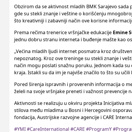
Obzirom da se aktivnost mladih BMK Sarajevo sada prem
gde su stekli znanje i veštine o korišćenju mnogobrojn
što kreativniji i zabavniji način ove korisne informacij
Prema rečima trenerice vršnjačke edukacije
Emine S
jednu dobru stranu interneta i buđenje mašte kao osn
„Većina mladih ljudi internet posmatra kroz društvene 
nepoznatog. Kroz ove treninge su stekli znanje i vešt
način mogu poslati snažnu poruku. Jednom kada su ovla
kraja. Istakli su da im je najviše značilo to što su učili
Pored širenja ispravnih i proverenih informacija o me
želeli na svoje vršnjake preneti i važnost prevencije 
Aktivnosti se realizuju u okviru projekta Inicijativa m
stilova među mladima u Bosni i Hercegovini osporavan
fondacija, Austrijske razvojne agencije i CARE Interna
#YMI
#CareInternational
#CARE
#ProgramY
#Progr