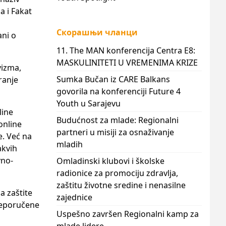
a i Fakat
Скорашњи чланци
ani o
11. The MAN konferencija Centra E8:
MASKULINITETI U VREMENIMA KRIZE
vizma,
Sumka Bučan iz CARE Balkans
ranje
govorila na konferenciji Future 4
Youth u Sarajevu
line
Budućnost za mlade: Regionalni
online
partneri u misiji za osnaživanje
e. Već na
mladih
akvih
vno-
Omladinski klubovi i školske
radionice za promociju zdravlja,
zaštitu životne sredine i nenasilne
a zaštite
zajednice
preporučene
Uspešno završen Regionalni kamp za