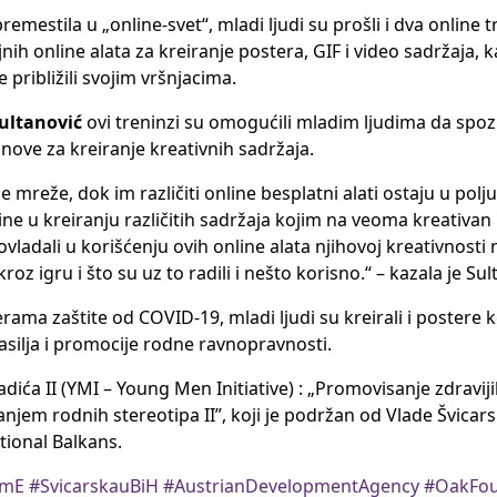
estila u „online-svet“, mladi ljudi su prošli i dva online 
ih online alata za kreiranje postera, GIF i video sadržaja, k
e približili svojim vršnjacima.
ultanović
ovi treninzi su omogućili mladim ljudima da spoz
ove za kreiranje kreativnih sadržaja.
mreže, dok im različiti online besplatni alati ostaju u polju
ine u kreiranju različitih sadržaja kojim na veoma kreativan
dali u korišćenju ovih online alata njihovoj kreativnosti n
 kroz igru i što su uz to radili i nešto korisno.“ – kazala je Su
rama zaštite od COVID-19, mladi ljudi su kreirali i postere 
nasilja i promocije rodne ravnopravnosti.
ladića II (YMI – Young Men Initiative) : „Promovisanje zdravij
jem rodnih stereotipa II”, koji je podržan od Vlade Švicar
tional Balkans.
amE
#SvicarskauBiH
#AustrianDevelopmentAgency
#OakFou