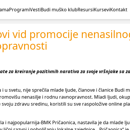
nama
Programi
Vesti
Budi muško klub
Resursi
Kursevi
Kontakt
vi vid promocije nenasilno
opravnosti
ate za kreiranje pozitivnih narativa za svoje vršnjake sa 
i u svetu, nije sprečila mlade ljude, članove i članice Budi 
movišu nenasilje i rodnu ravnopravnost. Mladi ljudi, okup
e svoju zdravu sredinu, koristili su sve raspoložive online p
ala i najpopularnija-BMK Pričaonica, nastavila je da mlade l
lični razvoj i poboljšanju lokalne zajednice. „Pričaonica“ je