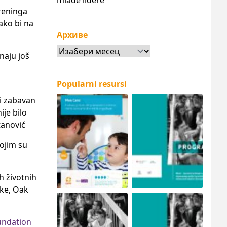
mlade lidere
treninga
ako bi na
Архиве
Архиве
naju još
Popularni resursi
 i zabavan
ije bilo
ltanović
kojim su
ih životnih
ske, Oak
ndation