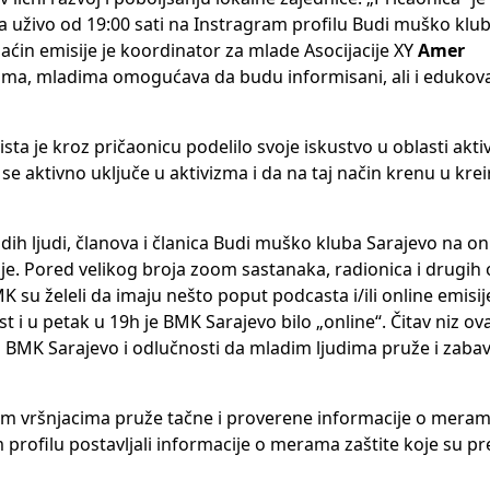
a uživo od 19:00 sati na Instragram profilu Budi muško klub
ćin emisije je koordinator za mlade Asocijacije XY
Amer
ima, mladima omogućava da budu informisani, ali i edukov
sta je kroz pričaonicu podelilo svoje iskustvo u oblasti akti
se aktivno uključe u aktivizma i da na taj način krenu u krei
adih ljudi, članova i članica Budi muško kluba Sarajevo na on
nije. Pored velikog broja zoom sastanaka, radionica i drugih 
 su želeli da imaju nešto poput podcasta i/ili online emisij
t i u petak u 19h je BMK Sarajevo bilo „online“. Čitav niz ov
ica BMK Sarajevo i odlučnosti da mladim ljudima pruže i zaba
ojim vršnjacima pruže tačne i proverene informacije o meram
profilu postavljali informacije o merama zaštite koje su 