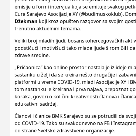
emisije u formi intervjua koja se emituje svakog petk
Cura Sarajevo Asocijacije XY (@budimuskoklub). Doma
Džekman
koji kroz opušten razgovor sa svojim gost
trenutno aktuelnim temama.
Veliki broj mladih ljudi, bosanskohercegovačkih aktivi
podstičući i motivišući tako mlade ljude širom BiH da 
zdrave sredine.
„Pričaonica“ kao online prostor nastala je iz ideje ml
sastanku u želji da se kreira nešto drugačije i zabav
platformi u vreme COVID-19, mladi Asocijacije XY i BMK
tom sastanku je kreirana i prva najava, prepoznat gos
koraka, govori o količini kreativnosti članova i član
edukativni sadržaj.
Članovi i članice BMK Sarajevo su se potrudili da sv
od COVID-19. Tako su svakodnevno na FB i Instagram 
od strane Svetske zdravstvene organizacije.