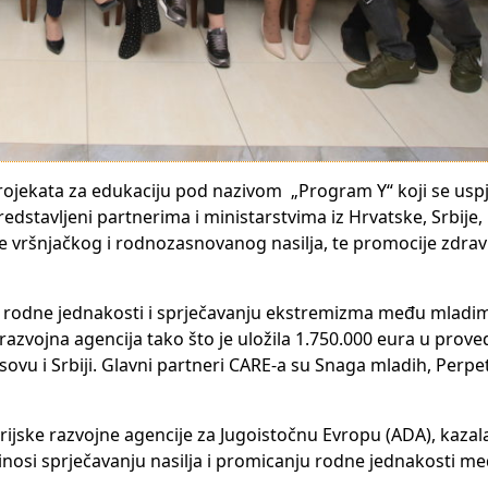
ojekata za edukaciju pod nazivom „Program Y“ koji se usp
stavljeni partnerima i ministarstvima iz Hrvatske, Srbije,
e vršnjačkog i rodnozasnovanog nasilja, te promocije zdravi
u rodne jednakosti i sprječavanju ekstremizma među mladima
razvojna agencija tako što je uložila 1.750.000 eura u prov
Kosovu i Srbiji. Glavni partneri CARE-a su Snaga mladih, Perp
jske razvojne agencije za Jugoistočnu Evropu (ADA), kazala
rinosi sprječavanju nasilja i promicanju rodne jednakosti m