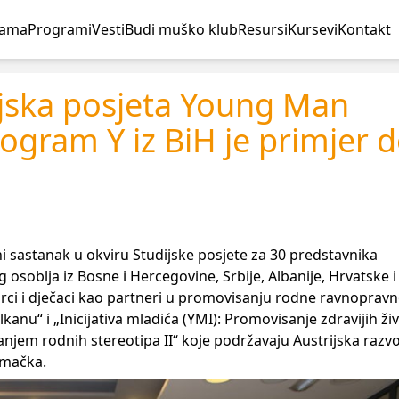
nama
Programi
Vesti
Budi muško klub
Resursi
Kursevi
Kontakt
jska posjeta Young Man
rogram Y iz BiH je primjer 
 sastanak u okviru Studijske posjete za 30 predstavnika
 osoblja iz Bosne i Hercegovine, Srbije, Albanije, Hrvatske 
ci i dječaci kao partneri u promovisanju rodne ravnopravno
anu“ i „Inicijativa mladića (YMI): Promovisanje zdravijih ži
njem rodnih stereotipa II“ koje podržavaju Austrijska razv
emačka.