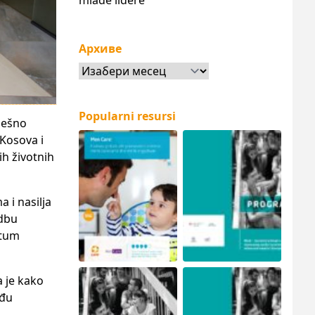
mlade lidere
Архиве
Архиве
Popularni resursi
ješno
 Kosova i
h životnih
 i nasilja
edbu
etum
 je kako
eđu