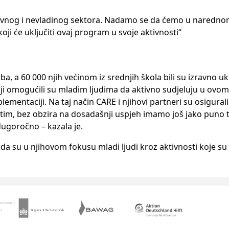
avnog i nevladinog sektora. Nadamo se da ćemo u naredno
ji će uključiti ovaj program u svoje aktivnosti“
, a 60 000 njih većinom iz srednjih škola bili su izravno uk
i omogućili su mladim ljudima da aktivno sudjeluju u ovom 
mplementaciji. Na taj način CARE i njihovi partneri su osigura
Međutim, bez obzira na dosadašnji uspjeh imamo još jako puno 
 dugoročno – kazala je.
 da su u njihovom fokusu mladi ljudi kroz aktivnosti koje su 