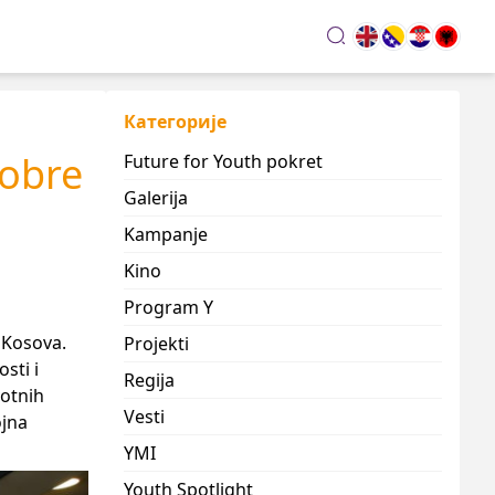
search
Категорије
dobre
Future for Youth pokret
Galerija
Kampanje
Kino
Program Y
i Kosova.
Projekti
sti i
Regija
votnih
Vesti
ojna
YMI
Youth Spotlight