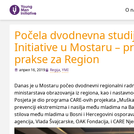
O 
Počela dvodnevna studi
Initiative u Mostaru – p
prakse za Region
април 16, 2019
Regija
,
YMI
Danas je u Mostaru počeo dvodnevni regionalni radni
ministarstava obrazovanja iz regiona, kao i nastavnog
Posjeta je dio programa CARE-ovih projekata „Muškar
prevenciji ekstremizma i nasilјa među mladima na Balk
stilova među mladima u Bosni i Hercegovini osporava
agencija, Vlada Švajcarske, OAK Fondacija, i CARE Nј