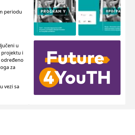
m periodu
ljučeni u
projektu i
li određeno
toga za
u vezi sa