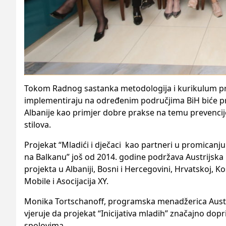
Tokom Radnog sastanka metodologija i kurikulum pr
implementiraju na određenim područjima BiH biće pred
Albanije kao primjer dobre prakse na temu prevencij
stilova.
Projekat “Mladići i dječaci kao partneri u promicanj
na Balkanu” još od 2014. godine podržava Austrijska 
projekta u Albaniji, Bosni i Hercegovini, Hrvatskoj, 
Mobile i Asocijacija XY.
Monika Tortschanoff, programska menadžerica Austri
vjeruje da projekat “Inicijativa mladih” značajno dop
spolovima.