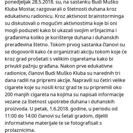
ponedjeljak 28.5.2018. su, na sastanku Budi Muško
Kluba Mostar, razgovarali o štetnosti duhana kroz
edukativnu radionicu. Kroz aktivnost brainstorminga
su diskutovali o mogućim aktivnostima koje bi oni
mogli poduzeti kako bi ukazali svojim vršnjacima i
građanima koliko je korištenje duhana i duhanskih
prerađevina štetno. Tokom prvog sastanka članovi su
se dogovorili kako će organizirati akciju tokom koje će
kroz grad prošetati s velikim cigaretama kako bi
privukli pažnju građana. Nakon prve edukativne
radionice, članovi Budi Muško Kluba su narednih tri
dana radili na pripremi akcije. Napravili su četiri velike
cigarete koje su nosili kroz grad te su pripremili oko
200 manjih cigareta na kojima su napisali informacije
vezane za štetnost upotrebe duhana i duhanskih
proizvoda. U petak, 1.6.2018. godine, u periodu od
11:00 do 14:00 članovi su šetali gradom, dijelili
informativne materijale te se fotografisali s
prolaznicima.