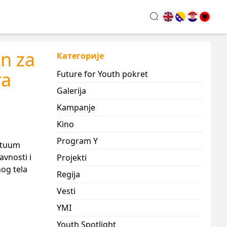
search
n za
Категорије
ra
Future for Youth pokret
Galerija
Kampanje
Kino
Program Y
eptuum
vnosti i
Projekti
nog tela
Regija
Vesti
YMI
Youth Spotlight