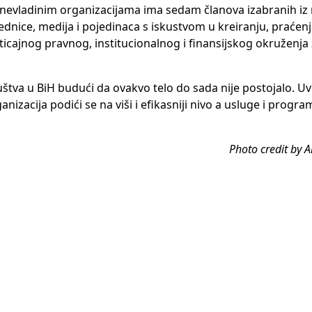
 nevladinim organizacijama ima sedam članova izabranih iz
dnice, medija i pojedinaca s iskustvom u kreiranju, praćenj
ticajnog pravnog, institucionalnog i finansijskog okruženja
ruštva u BiH budući da ovakvo telo do sada nije postojalo. U
izacija podići se na viši i efikasniji nivo a usluge i program
Photo credit by 