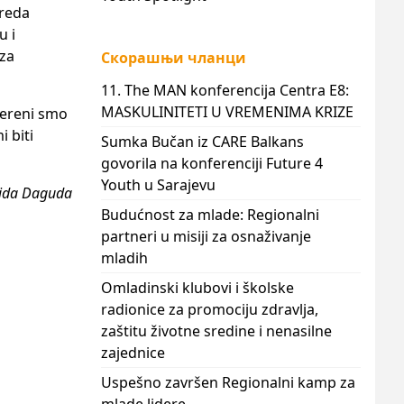
 reda
u i
 za
Скорашњи чланци
11. The MAN konferencija Centra E8:
MASKULINITETI U VREMENIMA KRIZE
vereni smo
i biti
Sumka Bučan iz CARE Balkans
govorila na konferenciji Future 4
Youth u Sarajevu
Aida Daguda
Budućnost za mlade: Regionalni
partneri u misiji za osnaživanje
mladih
Omladinski klubovi i školske
radionice za promociju zdravlja,
zaštitu životne sredine i nenasilne
zajednice
Uspešno završen Regionalni kamp za