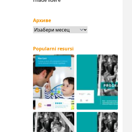
mlade lidere
Архиве
Архиве
Popularni resursi