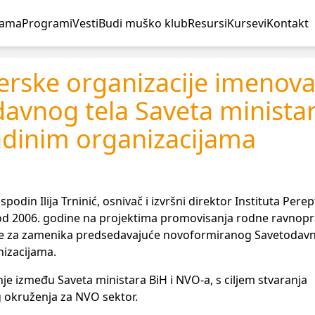
nama
Programi
Vesti
Budi muško klub
Resursi
Kursevi
Kontakt
erske organizacije imenova
avnog tela Saveta minista
adinim organizacijama
odin Ilija Trninić, osnivač i izvršni direktor Instituta Per
od 2006. godine na projektima promovisanja rodne ravnopra
ran je za zamenika predsedavajuće novoformiranog Savetodav
nizacijama.
e između Saveta ministara BiH i NVO-a, s ciljem stvaranja
g okruženja za NVO sektor.