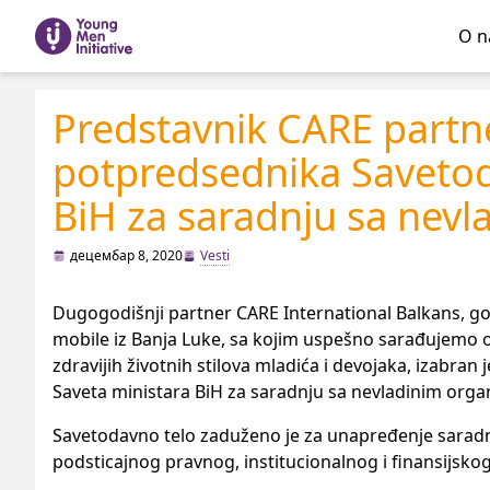
O 
Predstavnik CARE partn
potpredsednika Savetod
BiH za saradnju sa nevl
децембар 8, 2020
Vesti
Dugogodišnji partner CARE International Balkans, gosp
mobile iz Banja Luke, sa kojim uspešno sarađujemo 
zdravijih životnih stilova mladića i devojaka, izab
Saveta ministara BiH za saradnju sa nevladinim orga
Savetodavno telo zaduženo je za unapređenje saradnj
podsticajnog pravnog, institucionalnog i finansijsko