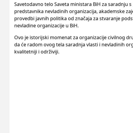
Savetodavno telo Saveta ministara BiH za saradnju s
predstavnika nevladinih organizacija, akademske zaje
provedbi javnih politika od značaja za stvaranje pods
nevladine organizacije u BiH.
Ovo je istorijski momenat za organizacije civilnog d
da će radom ovog tela saradnja vlasti i nevladinih organ
kvalitetniji i održiviji.